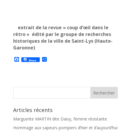
extrait de la revue « coup d’œil dans le
rétro » édité par le groupe de recherches
historiques de la ville de Saint-Lys
(Haute-
Garonne)
F
P
Share
a
a
c
r
e
t
b
a
o
g
o
e
k
r
Articles récents
Marguerite MARTIN dite Daisy, femme résistante
Hommage aux sapeurs-pompiers d’hier et d’aujourd’hui