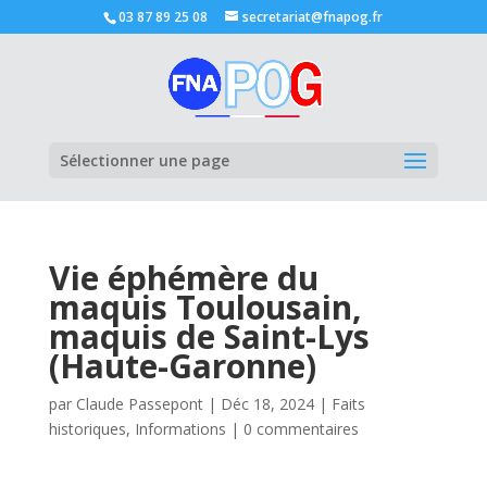
03 87 89 25 08
secretariat@fnapog.fr
Ouvrir la
Sélectionner une page
Vie éphémère du
maquis Toulousain,
maquis de Saint-Lys
(Haute-Garonne)
par
Claude Passepont
|
Déc 18, 2024
|
Faits
historiques
,
Informations
|
0 commentaires