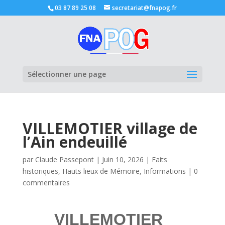
03 87 89 25 08
secretariat@fnapog.fr
Ouvrir la
Sélectionner une page
VILLEMOTIER village de
l’Ain endeuillé
par
Claude Passepont
|
Juin 10, 2026
|
Faits
historiques
,
Hauts lieux de Mémoire
,
Informations
|
0
commentaires
VILLEMOTIER