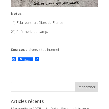
Notes :
1°) Éclaireurs Israélites de France
2°) l’infirmerie du camp.
Sources :
divers sites internet
F
P
Share
a
a
c
r
e
t
b
a
o
g
o
e
k
r
Articles récents
Marguerite MARTIN dite Daisy, femme résistante