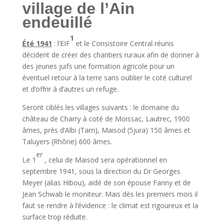
village de l’Ain
endeuillé
1
Été 1941
: l’EIF
et le Consistoire Central réunis
décident de créer des chantiers ruraux afin de donner à
des jeunes juifs une formation agricole pour un
éventuel retour à la terre sans oublier le coté culturel
et d’offrir à d’autres un refuge.
Seront ciblés les villages suivants : le domaine du
château de Charry à coté de Moissac, Lautrec, 1900
âmes, près d’Albi (Tarn), Maisod (5jura) 150 âmes et
Taluyers (Rhône) 600 âmes.
er
Le 1
, celui de Maisod sera opérationnel en
septembre 1941, sous la direction du Dr Georges
Meyer (alias Hibou), aidé de son épouse Fanny et de
Jean Schwab le moniteur. Mais dès les premiers mois il
faut se rendre à l’évidence : le climat est rigoureux et la
surface trop réduite.