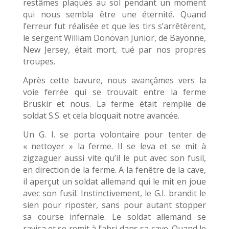
restâmes plaqués au sol pendant un moment
qui nous sembla être une éternité. Quand
l’erreur fut réalisée et que les tirs s’arrêtèrent,
le sergent William Donovan Junior, de Bayonne,
New Jersey, était mort, tué par nos propres
troupes.
Après cette bavure, nous avançâmes vers la
voie ferrée qui se trouvait entre la ferme
Bruskir et nous. La ferme était remplie de
soldat S.S. et cela bloquait notre avancée.
Un G. I. se porta volontaire pour tenter de
« nettoyer » la ferme. Il se leva et se mit à
zigzaguer aussi vite qu’il le put avec son fusil,
en direction de la ferme. A la fenêtre de la cave,
il aperçut un soldat allemand qui le mit en joue
avec son fusil. Instinctivement, le G.I. brandit le
sien pour riposter, sans pour autant stopper
sa course infernale. Le soldat allemand se
ravisa et se remit à l’abri dans sa cave. Quand le