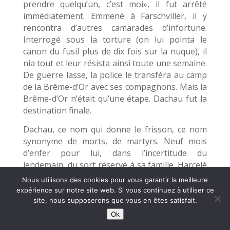
prendre quelqu’un, c’est moi», il fut arrêté
immédiatement. Emmené à Farschviller, il y
rencontra d’autres camarades d’infortune.
Interrogé sous la torture (on lui pointa le
canon du fusil plus de dix fois sur la nuque), il
nia tout et leur résista ainsi toute une semaine.
De guerre lasse, la police le transféra au camp
de la Brême-d’Or avec ses compagnons. Mais la
Brême-d’Or n’était qu’une étape. Dachau fut la
destination finale.
Dachau, ce nom qui donne le frisson, ce nom
synonyme de morts, de martyrs. Neuf mois
d’enfer pour lui, dans l’incertitude du
lendemain, du sort réservé à sa famille. Harcelé
par les kapos, côtoyant la mort chaque jour, il
Nous utilisons des cookies pour vous garantir la meilleure
voyait les camarades autour de lui décimés par
expérience sur notre site web. Si vous continuez à utiliser ce
le typhus ou par le sadisme des gardiens S.S.
site, nous supposerons que vous en êtes satisfait.
(En tombant à l’entrée d’un wagon, il fut frappé
Ok
au dos par un gardien, avec la crosse d’un fusil ;