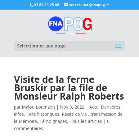
03 87 89 25 08
secretariat@fnapog.fr
Ouvrir la
Sélectionner une page
Visite de la ferme
Bruskir par la file de
Monsieur Ralph Roberts
par
Malou Lorenzon
|
Nov 3, 2022
|
Actu
,
Dernières
infos
,
Faits historiques
,
Récits de vie , transmission de
la Mémoire
,
Témoignages
,
Tous les articles
|
0
commentaires