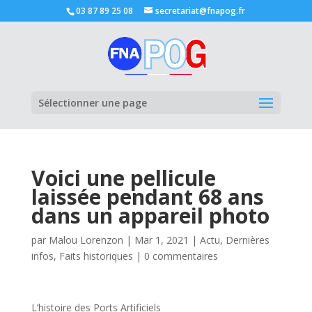
03 87 89 25 08
secretariat@fnapog.fr
Ouvrir la
Sélectionner une page
Voici une pellicule
laissée pendant 68 ans
dans un appareil photo
par
Malou Lorenzon
|
Mar 1, 2021
|
Actu
,
Dernières
infos
,
Faits historiques
|
0 commentaires
L’histoire des Ports Artificiels