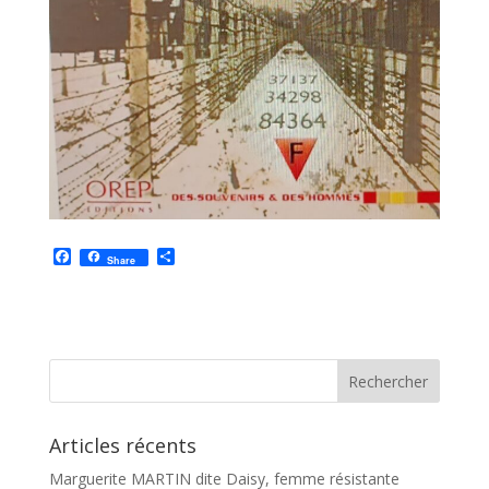
F
P
Share
a
a
c
r
e
t
b
a
o
g
o
e
k
r
Articles récents
Marguerite MARTIN dite Daisy, femme résistante