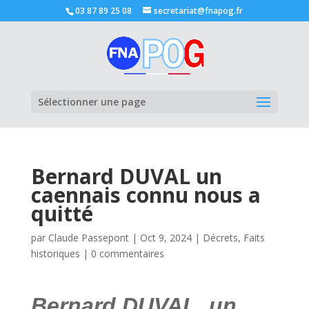
03 87 89 25 08
secretariat@fnapog.fr
Ouvrir la
Sélectionner une page
Bernard DUVAL un
caennais connu nous a
quitté
par
Claude Passepont
|
Oct 9, 2024
|
Décrets
,
Faits
historiques
|
0 commentaires
Bernard DUVAL, un