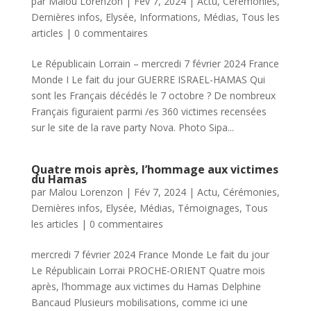
par
Malou Lorenzon
|
Fév 7, 2024
|
Actu
,
Cérémonies
,
Dernières infos
,
Elysée
,
Informations
,
Médias
,
Tous les
articles
|
0 commentaires
Le Républicain Lorrain – mercredi 7 février 2024 France
Monde I Le fait du jour GUERRE ISRAEL-HAMAS Qui
sont les Français décédés le 7 octobre ? De nombreux
Français figuraient parmi /es 360 victimes recensées
sur le site de la rave party Nova. Photo Sipa...
Quatre mois après, l’hommage aux victimes
du Hamas
par
Malou Lorenzon
|
Fév 7, 2024
|
Actu
,
Cérémonies
,
Dernières infos
,
Elysée
,
Médias
,
Témoignages
,
Tous
les articles
|
0 commentaires
mercredi 7 février 2024 France Monde Le fait du jour
Le Républicain Lorrai PROCHE-ORIENT Quatre mois
après, l’hommage aux victimes du Hamas Delphine
Bancaud Plusieurs mobilisations, comme ici une