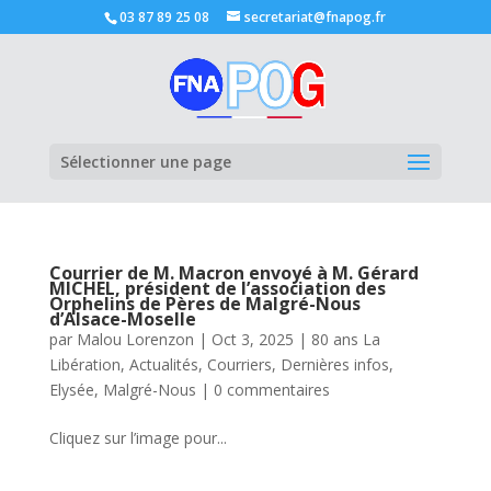
03 87 89 25 08
secretariat@fnapog.fr
Ouvrir la
Sélectionner une page
Courrier de M. Macron envoyé à M. Gérard
MICHEL, président de l’association des
Orphelins de Pères de Malgré-Nous
d’Alsace-Moselle
par
Malou Lorenzon
|
Oct 3, 2025
|
80 ans La
Libération
,
Actualités
,
Courriers
,
Dernières infos
,
Elysée
,
Malgré-Nous
|
0 commentaires
Cliquez sur l’image pour...