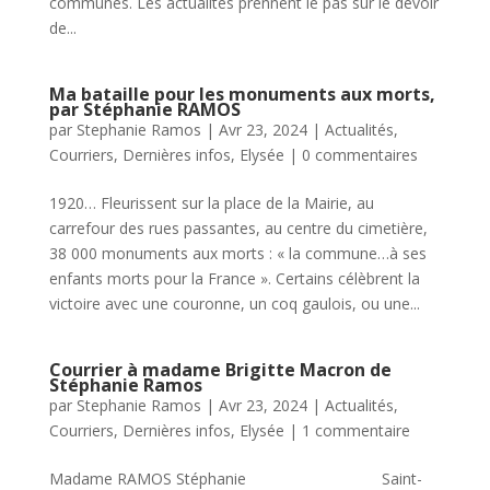
communes. Les actualités prennent le pas sur le devoir
de...
Ma bataille pour les monuments aux morts,
par Stéphanie RAMOS
par
Stephanie Ramos
|
Avr 23, 2024
|
Actualités
,
Courriers
,
Dernières infos
,
Elysée
|
0 commentaires
1920… Fleurissent sur la place de la Mairie, au
carrefour des rues passantes, au centre du cimetière,
38 000 monuments aux morts : « la commune…à ses
enfants morts pour la France ». Certains célèbrent la
victoire avec une couronne, un coq gaulois, ou une...
Courrier à madame Brigitte Macron de
Stéphanie Ramos
par
Stephanie Ramos
|
Avr 23, 2024
|
Actualités
,
Courriers
,
Dernières infos
,
Elysée
|
1 commentaire
Madame RAMOS Stéphanie Saint-