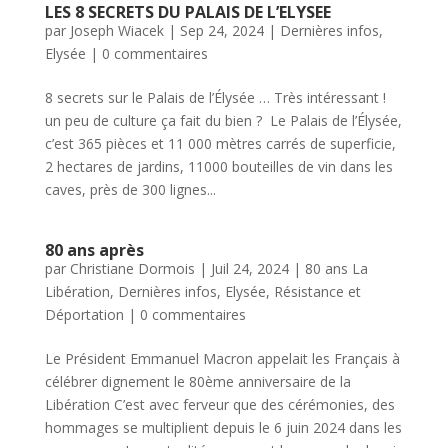
LES 8 SECRETS DU PALAIS DE L’ELYSEE
par
Joseph Wiacek
|
Sep 24, 2024
|
Dernières infos
,
Elysée
|
0 commentaires
8 secrets sur le Palais de l’Élysée … Très intéressant !
un peu de culture ça fait du bien ? Le Palais de l’Élysée,
c’est 365 pièces et 11 000 mètres carrés de superficie,
2 hectares de jardins, 11000 bouteilles de vin dans les
caves, près de 300 lignes...
80 ans après
par
Christiane Dormois
|
Juil 24, 2024
|
80 ans La
Libération
,
Dernières infos
,
Elysée
,
Résistance et
Déportation
|
0 commentaires
Le Président Emmanuel Macron appelait les Français à
célébrer dignement le 80ème anniversaire de la
Libération C’est avec ferveur que des cérémonies, des
hommages se multiplient depuis le 6 juin 2024 dans les