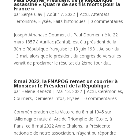
Paul Doumer Président de la République
assassiné « Quatre de ses fils morts pour la
France »
par
Serge Clay
|
Août 17, 2022
|
Actu
,
Attentats
Terrorisme
,
Elysée
,
Faits historiques
|
0 commentaires
Joseph Athanase Doumer, dit Paul Doumer, né le 22
mars 1857 à Aurillac (Cantal), est élu président de la
3ème République française le 13 juin 1931. Au soir du
13 mai, alors que le président du congrès de Versailles
venait de proclamer le résultat du 2ème tour du...
8 mai 2022, la FNAPOG remet un courrier à
Monsieur le Président de la République
par
Helene Benezit
|
Mai 13, 2022
|
Actu
,
Cérémonies
,
Courriers
,
Dernières infos
,
Elysée
|
0 commentaires
Commémoration de la Victoire du 8 mai 1945 sur
l’Allemagne nazie à l’Arc de Triomphe de l’Etoile, à
Paris, ce 8 mai 2022 Anne Chalons, la Présidente
nationale de notre association, n’ayant pu répondre