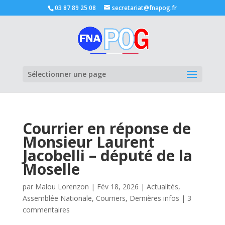
03 87 89 25 08
secretariat@fnapog.fr
Ouvrir la
Sélectionner une page
Courrier en réponse de
Monsieur Laurent
Jacobelli – député de la
Moselle
par
Malou Lorenzon
|
Fév 18, 2026
|
Actualités
,
Assemblée Nationale
,
Courriers
,
Dernières infos
|
3
commentaires