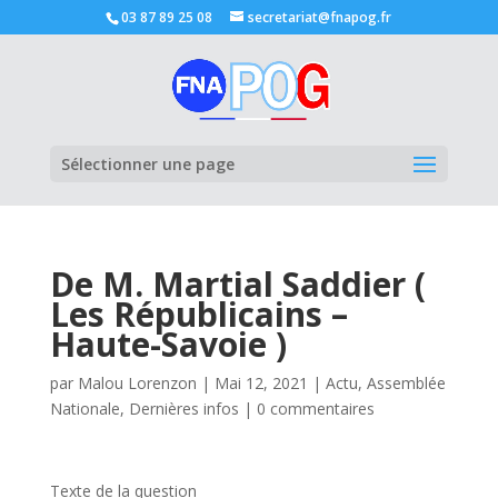
03 87 89 25 08
secretariat@fnapog.fr
Ouvrir la
Sélectionner une page
De M. Martial Saddier (
Les Républicains –
Haute-Savoie )
par
Malou Lorenzon
|
Mai 12, 2021
|
Actu
,
Assemblée
Nationale
,
Dernières infos
|
0 commentaires
Texte de la question