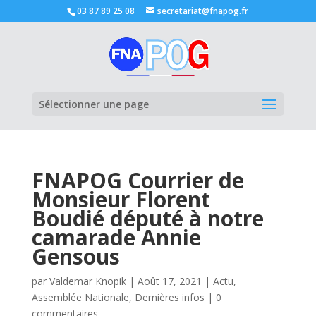
03 87 89 25 08
secretariat@fnapog.fr
Ouvrir la
Sélectionner une page
FNAPOG Courrier de
Monsieur Florent
Boudié député à notre
camarade Annie
Gensous
par
Valdemar Knopik
|
Août 17, 2021
|
Actu
,
Assemblée Nationale
,
Dernières infos
|
0
commentaires