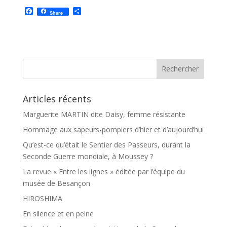
F
P
Share
a
a
c
r
e
t
b
a
o
g
o
e
k
r
Articles récents
Marguerite MARTIN dite Daisy, femme résistante
Hommage aux sapeurs-pompiers d’hier et d’aujourd’hui
Qu’est-ce qu’était le Sentier des Passeurs, durant la
Seconde Guerre mondiale, à Moussey ?
La revue « Entre les lignes » éditée par l’équipe du
musée de Besançon
HIROSHIMA
En silence et en peine