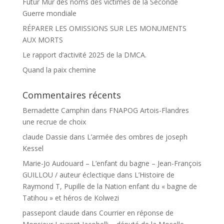
Futur Mur des noms des victimes de la Seconde
Guerre mondiale
RÉPARER LES OMISSIONS SUR LES MONUMENTS
AUX MORTS
Le rapport d’activité 2025 de la DMCA.
Quand la paix chemine
Commentaires récents
Bernadette Camphin
dans
FNAPOG Artois-Flandres
une recrue de choix
claude Dassie
dans
L’armée des ombres de joseph
Kessel
Marie-Jo Audouard – L’enfant du bagne – Jean-François
GUILLOU / auteur éclectique
dans
L’Histoire de
Raymond T, Pupille de la Nation enfant du « bagne de
Tatihou » et héros de Kolwezi
passepont claude
dans
Courrier en réponse de