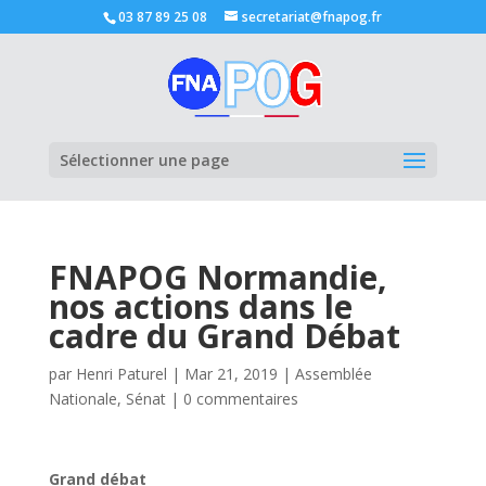
03 87 89 25 08
secretariat@fnapog.fr
Ouvrir la
Sélectionner une page
FNAPOG Normandie,
nos actions dans le
cadre du Grand Débat
par
Henri Paturel
|
Mar 21, 2019
|
Assemblée
Nationale
,
Sénat
|
0 commentaires
Grand débat