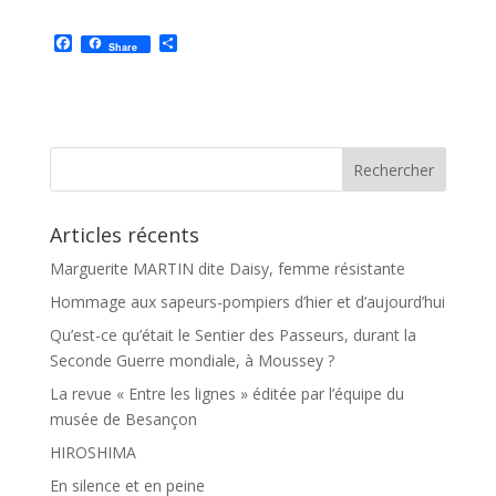
F
P
Share
a
a
c
r
e
t
b
a
o
g
o
e
k
r
Articles récents
Marguerite MARTIN dite Daisy, femme résistante
Hommage aux sapeurs-pompiers d’hier et d’aujourd’hui
Qu’est-ce qu’était le Sentier des Passeurs, durant la
Seconde Guerre mondiale, à Moussey ?
La revue « Entre les lignes » éditée par l’équipe du
musée de Besançon
HIROSHIMA
En silence et en peine