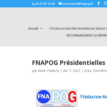
03 87 89 25 08
secretariat@fnapog.fr
Accueil
110 ans Le Livre des Soutiens au Statut d
RECONNAISSANCE et RÉPA
FNAPOG Présidentielles 
par
Anne Chalons
|
Avr 7, 2021
|
Actu
,
Dernière