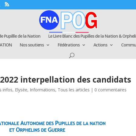
e Pupillle de la Nation
Le Livre Blanc des Pupilles de la Nation & Orphel
RATION
Nos soutiens
Fédérations
Actions
Commun
2022 interpellation des candidats
s infos
,
Elysée
,
Informations
,
Tous les articles
|
0 commentaires