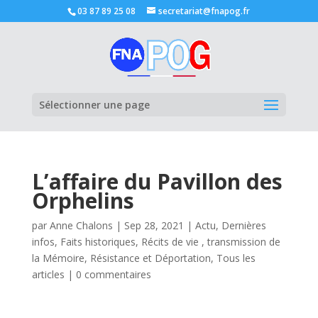
03 87 89 25 08
secretariat@fnapog.fr
Ouvrir la
Sélectionner une page
L’affaire du Pavillon des
Orphelins
par
Anne Chalons
|
Sep 28, 2021
|
Actu
,
Dernières
infos
,
Faits historiques
,
Récits de vie , transmission de
la Mémoire
,
Résistance et Déportation
,
Tous les
articles
|
0 commentaires