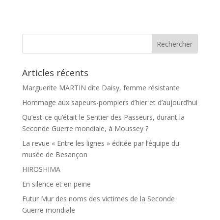
c
r
e
t
b
a
o
g
o
e
k
r
Articles récents
Marguerite MARTIN dite Daisy, femme résistante
Hommage aux sapeurs-pompiers d’hier et d’aujourd’hui
Qu’est-ce qu’était le Sentier des Passeurs, durant la
Seconde Guerre mondiale, à Moussey ?
La revue « Entre les lignes » éditée par l’équipe du
musée de Besançon
HIROSHIMA
En silence et en peine
Futur Mur des noms des victimes de la Seconde
Guerre mondiale