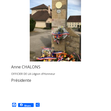
Anne CHALONS
OFFICIER DE LA Légion d’Honneur
Présidente
F
P
Share
a
a