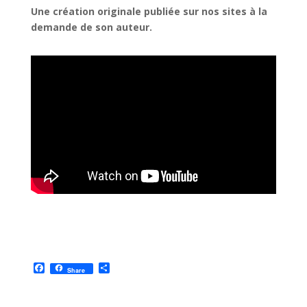
Une création originale publiée sur nos sites à la
demande de son auteur.
F
P
Share
a
a
c
r
e
t