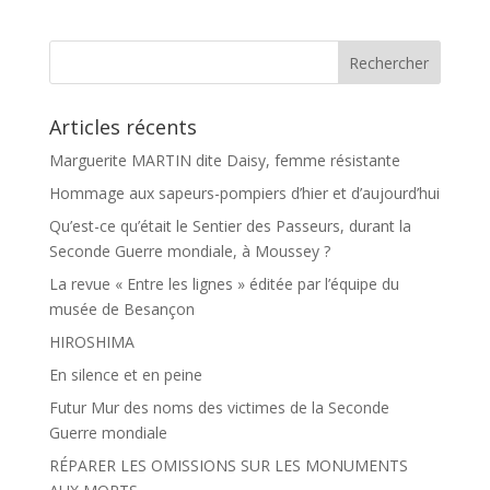
b
a
o
g
o
e
k
r
Articles récents
Marguerite MARTIN dite Daisy, femme résistante
Hommage aux sapeurs-pompiers d’hier et d’aujourd’hui
Qu’est-ce qu’était le Sentier des Passeurs, durant la
Seconde Guerre mondiale, à Moussey ?
La revue « Entre les lignes » éditée par l’équipe du
musée de Besançon
HIROSHIMA
En silence et en peine
Futur Mur des noms des victimes de la Seconde
Guerre mondiale
RÉPARER LES OMISSIONS SUR LES MONUMENTS