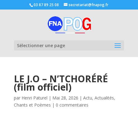
03 87 89 25 08
secretariat@fnapog.fr
Ouvrir la
Sélectionner une page
LE J.O – N’TCHORÉRÉ
(film officiel)
par
Henri Paturel
|
Mai 28, 2026
|
Actu
,
Actualités
,
Chants et Poèmes
|
0 commentaires