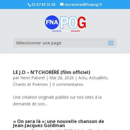
03 87 89 25 08
secretariat@fnapog.fr
Ouvrir la
Sélectionner une page
LE J.O – N’TCHORÉRÉ (film officiel)
par
Henri Paturel
|
Mai 28, 2026
|
Actu
,
Actualités
,
Chants et Poèmes
|
0 commentaires
Une création originale publiée sur nos sites à la
demande de son...
« On sera là »: une nouvelle chanson de
Jean-Jacques Goldman