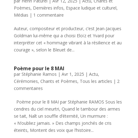
par
Henri Paturel
|
Avr 12, 2025
|
Actu
,
Chants et
Poèmes
,
Dernières infos
,
Espace ludique et culturel
,
Médias
|
1 commentaire
Auteur, compositeur et producteur, c’est Jean-Jacques
Goldman lui-même qui a choisi Eloïz et Yvard pour
interpréter cet « hommage vibrant à la résilience et au
courage », selon le Bleuet de...
Poème pour le 8 MAI
par
Stéphanie Ramos
|
Avr 1, 2025
|
Actu
,
Cérémonies
,
Chants et Poèmes
,
Tous les articles
|
2
commentaires
Poème pour le 8 MAI par Stéphanie RAMOS Sous les
cendres du ciel meurtri, Quand le tambour des armes
se tait, Naît un souffle d’éternité, Un murmure :
« N’oubliez jamais. » Des champs jonchés de cris
éteints, Montent des voix que l’histoire...