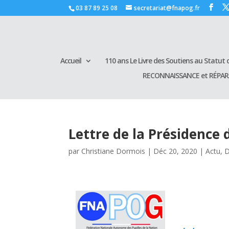
03 87 89 25 08
secretariat@fnapog.fr
Accueil
110 ans Le Livre des Soutiens au Statut d
RECONNAISSANCE et RÉPA
Lettre de la Présidence 
par
Christiane Dormois
|
Déc 20, 2020
|
Actu
,
D