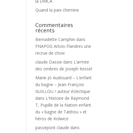
la DMCA.
Quand la paix chemine
Commentaires
récents
Bernadette Camphin
dans
FNAPOG Artois-Flandres une
recrue de choix
claude Dassie
dans
L’armée
des ombres de joseph Kessel
Marie-Jo Audouard – L’enfant
du bagne – Jean-François
GUILLOU / auteur éclectique
dans
L’Histoire de Raymond
T, Pupille de la Nation enfant
du « bagne de Tatihou » et
héros de Kolwezi
passepont claude
dans