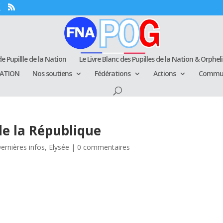
e Pupillle de la Nation
Le Livre Blanc des Pupilles de la Nation & Orphel
RATION
Nos soutiens
Fédérations
Actions
Commun
de la République
ernières infos
,
Elysée
|
0 commentaires