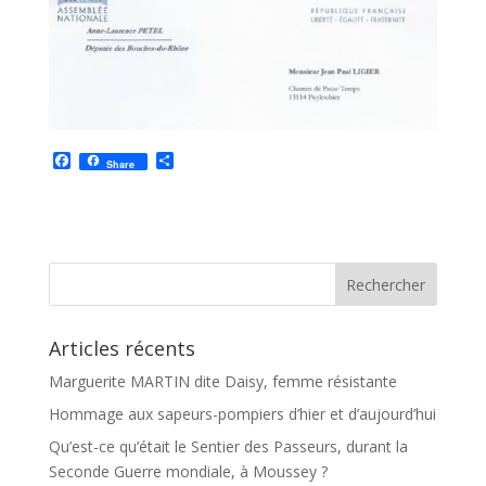
F
P
Share
a
a
c
r
e
t
b
a
o
g
o
e
k
r
Articles récents
Marguerite MARTIN dite Daisy, femme résistante
Hommage aux sapeurs-pompiers d’hier et d’aujourd’hui
Qu’est-ce qu’était le Sentier des Passeurs, durant la
Seconde Guerre mondiale, à Moussey ?