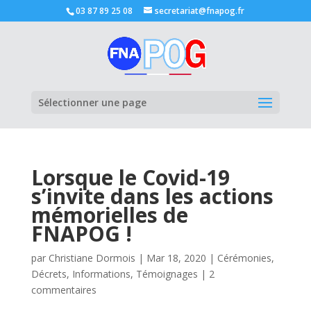
03 87 89 25 08
secretariat@fnapog.fr
Ouvrir la
Sélectionner une page
Lorsque le Covid-19
s’invite dans les actions
mémorielles de
FNAPOG !
par
Christiane Dormois
|
Mar 18, 2020
|
Cérémonies
,
Décrets
,
Informations
,
Témoignages
|
2
commentaires