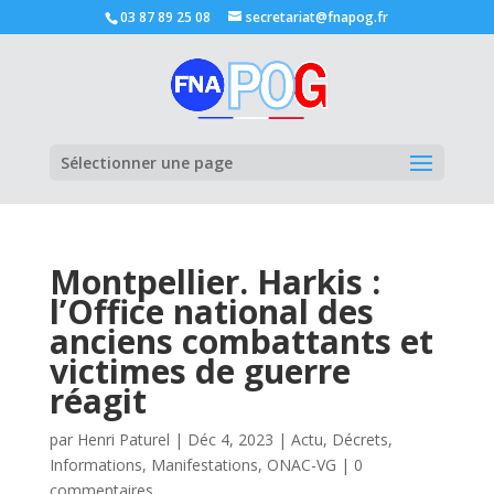
03 87 89 25 08
secretariat@fnapog.fr
Ouvrir la
Sélectionner une page
Montpellier. Harkis :
l’Office national des
anciens combattants et
victimes de guerre
réagit
par
Henri Paturel
|
Déc 4, 2023
|
Actu
,
Décrets
,
Informations
,
Manifestations
,
ONAC-VG
|
0
commentaires