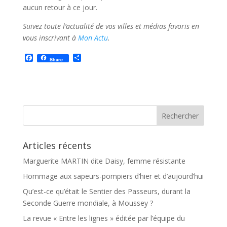
aucun retour à ce jour.
Suivez toute l’actualité de vos villes et médias favoris en
vous inscrivant à
Mon Actu
.
F
P
Share
a
a
c
r
e
t
b
a
o
g
o
e
k
r
Articles récents
Marguerite MARTIN dite Daisy, femme résistante
Hommage aux sapeurs-pompiers d’hier et d’aujourd’hui
Qu’est-ce qu’était le Sentier des Passeurs, durant la
Seconde Guerre mondiale, à Moussey ?
La revue « Entre les lignes » éditée par l’équipe du