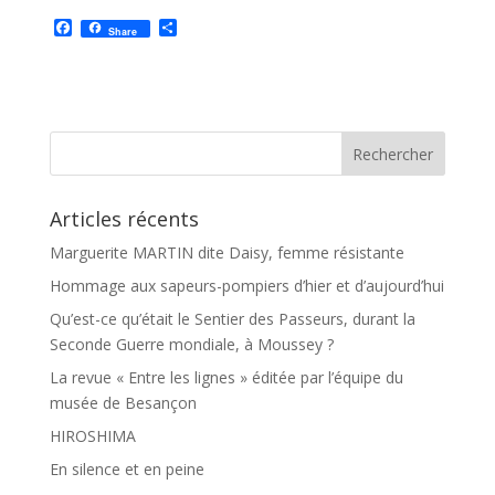
F
P
Share
a
a
c
r
e
t
b
a
o
g
o
e
k
r
Articles récents
Marguerite MARTIN dite Daisy, femme résistante
Hommage aux sapeurs-pompiers d’hier et d’aujourd’hui
Qu’est-ce qu’était le Sentier des Passeurs, durant la
Seconde Guerre mondiale, à Moussey ?
La revue « Entre les lignes » éditée par l’équipe du
musée de Besançon
HIROSHIMA
En silence et en peine