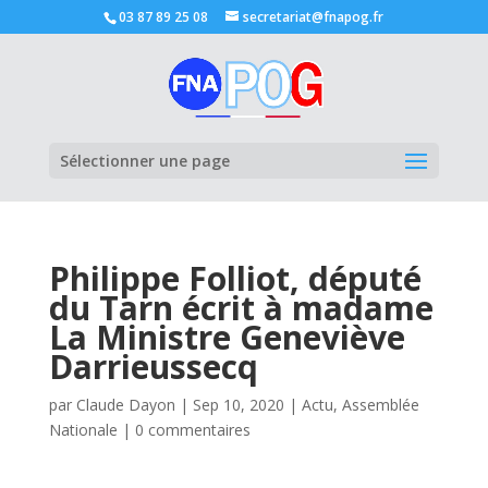
03 87 89 25 08
secretariat@fnapog.fr
Ouvrir la
Sélectionner une page
Philippe Folliot, député
du Tarn écrit à madame
La Ministre Geneviève
Darrieussecq
par
Claude Dayon
|
Sep 10, 2020
|
Actu
,
Assemblée
Nationale
|
0 commentaires