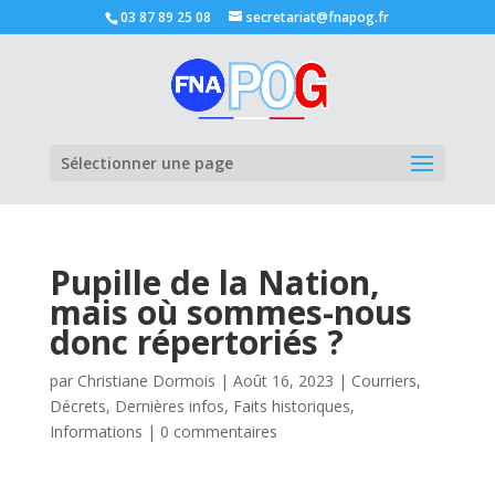
03 87 89 25 08
secretariat@fnapog.fr
Ouvrir la
Sélectionner une page
Pupille de la Nation,
mais où sommes-nous
donc répertoriés ?
par
Christiane Dormois
|
Août 16, 2023
|
Courriers
,
Décrets
,
Dernières infos
,
Faits historiques
,
Informations
|
0 commentaires