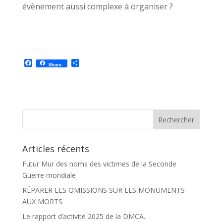
évènement aussi complexe à organiser ?
F
P
Share
a
a
c
r
e
t
b
a
o
g
o
e
k
r
Articles récents
Futur Mur des noms des victimes de la Seconde
Guerre mondiale
RÉPARER LES OMISSIONS SUR LES MONUMENTS
AUX MORTS
Le rapport d’activité 2025 de la DMCA.