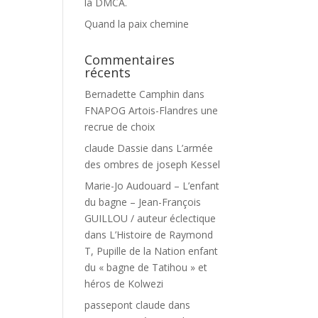
la DMCA.
Quand la paix chemine
Commentaires
récents
Bernadette Camphin
dans
FNAPOG Artois-Flandres une
recrue de choix
claude Dassie
dans
L’armée
des ombres de joseph Kessel
Marie-Jo Audouard – L’enfant
du bagne – Jean-François
GUILLOU / auteur éclectique
dans
L’Histoire de Raymond
T, Pupille de la Nation enfant
du « bagne de Tatihou » et
héros de Kolwezi
passepont claude
dans