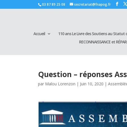
03 87 89 25 08
secretariat@fnapog.fr
Accueil
110 ans Le Livre des Soutiens au Statut d
RECONNAISSANCE et RÉPA
Question – réponses As
par
Malou Lorenzon
|
Juin 10, 2020
|
Assemblée