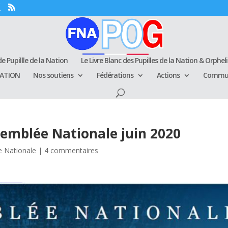
e Pupillle de la Nation
Le Livre Blanc des Pupilles de la Nation & Orphel
RATION
Nos soutiens
Fédérations
Actions
Commun
semblée Nationale juin 2020
 Nationale
|
4 commentaires