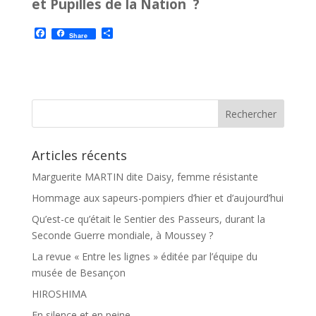
et Pupilles de la Nation ?
F
P
Share
a
a
c
r
e
t
b
a
o
g
o
e
k
r
Articles récents
Marguerite MARTIN dite Daisy, femme résistante
Hommage aux sapeurs-pompiers d’hier et d’aujourd’hui
Qu’est-ce qu’était le Sentier des Passeurs, durant la
Seconde Guerre mondiale, à Moussey ?
La revue « Entre les lignes » éditée par l’équipe du
musée de Besançon
HIROSHIMA
En silence et en peine