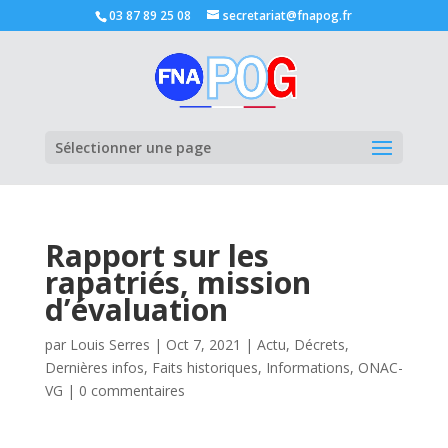
03 87 89 25 08
secretariat@fnapog.fr
Ouvrir la
Sélectionner une page
Rapport sur les
rapatriés, mission
d’évaluation
par
Louis Serres
|
Oct 7, 2021
|
Actu
,
Décrets
,
Dernières infos
,
Faits historiques
,
Informations
,
ONAC-
VG
|
0 commentaires