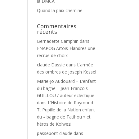
la DMCA.
Quand la paix chemine
Commentaires
récents
Bernadette Camphin
dans
FNAPOG Artois-Flandres une
recrue de choix
claude Dassie
dans
L’armée
des ombres de joseph Kessel
Marie-Jo Audouard – L’enfant
du bagne – Jean-François
GUILLOU / auteur éclectique
dans
L’Histoire de Raymond
T, Pupille de la Nation enfant
du « bagne de Tatihou » et
héros de Kolwezi
passepont claude
dans