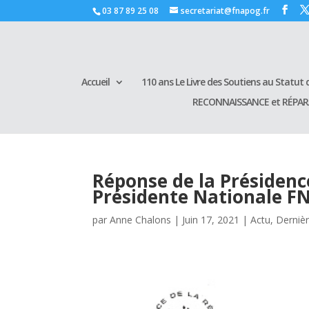
03 87 89 25 08
secretariat@fnapog.fr
Accueil
110 ans Le Livre des Soutiens au Statut d
RECONNAISSANCE et RÉPA
Réponse de la Présidenc
Présidente Nationale 
par
Anne Chalons
|
Juin 17, 2021
|
Actu
,
Dernièr