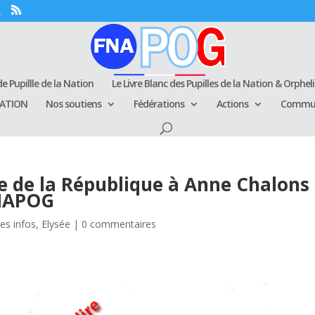
e Pupillle de la Nation
Le Livre Blanc des Pupilles de la Nation & Orphel
RATION
Nos soutiens
Fédérations
Actions
Commun
e de la République à Anne Chalons
FNAPOG
es infos
,
Elysée
|
0 commentaires