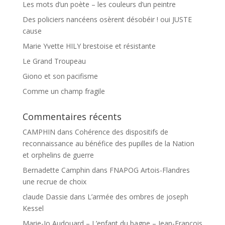
Les mots d’un poète – les couleurs d’un peintre
Des policiers nancéens osèrent désobéir ! oui JUSTE
cause
Marie Yvette HILY brestoise et résistante
Le Grand Troupeau
Giono et son pacifisme
Comme un champ fragile
Commentaires récents
CAMPHIN
dans
Cohérence des dispositifs de
reconnaissance au bénéfice des pupilles de la Nation
et orphelins de guerre
Bernadette Camphin
dans
FNAPOG Artois-Flandres
une recrue de choix
claude Dassie
dans
L’armée des ombres de joseph
Kessel
Marie-Jo Audouard – L’enfant du bagne – Jean-François