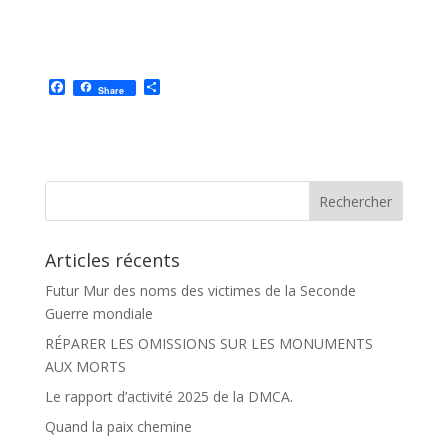
F
P
Share
a
a
c
r
e
t
b
a
o
g
o
e
k
r
Articles récents
Futur Mur des noms des victimes de la Seconde
Guerre mondiale
RÉPARER LES OMISSIONS SUR LES MONUMENTS
AUX MORTS
Le rapport d’activité 2025 de la DMCA.
Quand la paix chemine