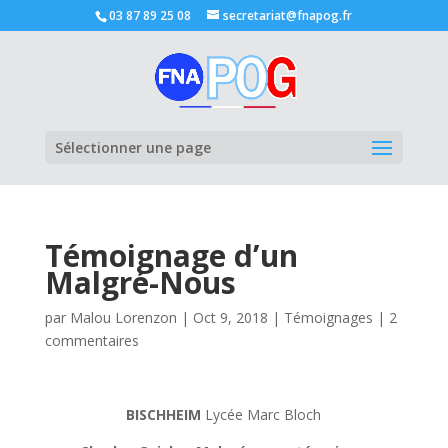
03 87 89 25 08
secretariat@fnapog.fr
Ouvrir la
Sélectionner une page
Témoignage d’un
Malgré-Nous
par
Malou Lorenzon
|
Oct 9, 2018
|
Témoignages
|
2
commentaires
BISCHHEIM
Lycée Marc Bloch