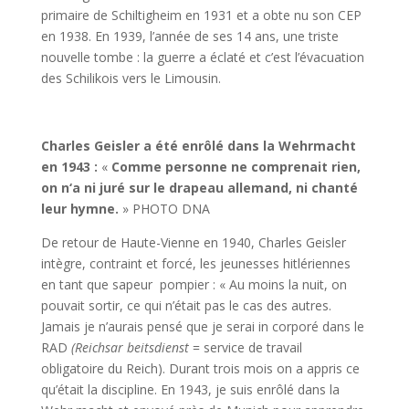
primaire de Schiltigheim en 1931 et a obte­ nu son CEP
en 1938. En 1939, l’année de ses 14 ans, une triste
nouvelle tombe : la guerre a éclaté et c’est l’évacuation
des Schilikois vers le Limousin.
Charles Geisler a été enrôlé dans la Wehrmacht
en 1943
:
«
Comme personne ne comprenait rien,
on n
‘
a ni juré sur le drapeau allemand
,
ni chanté
leur hymne
.
» PHOTO DNA
De retour de Haute-Vienne en 1940, Charles Geisler
intègre, contraint et forcé, les jeunesses hitlériennes
en tant que sapeur ­ pompier : « Au moins la nuit, on
pouvait sortir, ce qui n’était pas le cas des autres.
Jamais je n’aurais pensé que je serai in­ corporé dans le
RAD
(Reichsar­ beitsdienst
= service de travail
obligatoire du Reich). Durant trois mois on a appris ce
qu’était la discipline. En 1943, je suis enrôlé dans la