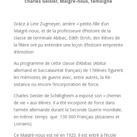
Charles Geisler, Malgré-nous, témoigne
Grâce à Line Zugmeyer, arrière »‘.petite-fille d’un
Malgré-nous, et de la professeure d’histoire de la
classe de terminale Abibac, Edith Stroh, des élèves de
la filière ont pu entendre une leçon d’histoire empreinte
d’émotion
Au programme de cette classe d’Abibac (Abi­tur
allemand et bacca­lauréat français) de 17élèves figurent
les mémoires de guerre avec, entre autres, la Ré­
sistance ou encore l’incorpora­tion de force.
Charles Geisler de Schiltigheim a exposé son « chemin
de vie » aux élèves. Il a été incorporé de force dans
l’armée allemande durant la Seconde Guerre mon­diale,
en même temps que 130 000 Français (Alsaciens et
Lorrains).
Ce Malgré-nous est né en 1925. Il est entré à l’école