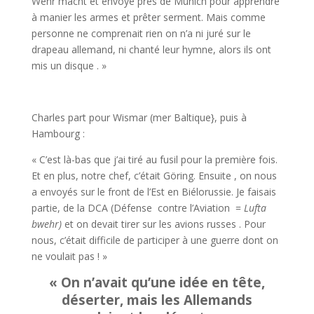
Wehr­ macht et envoyé près de Munich pour apprendre
à manier les armes et prêter serment. Mais comme
personne ne compre­nait rien on n’a ni juré sur le
drapeau allemand, ni chanté leur hymne, alors ils ont
mis un disque . »
Charles part pour Wismar (mer Baltique}, puis à
Hambourg :
« C’est là-bas que j’ai tiré au fusil pour la première fois.
Et en plus, notre chef, c’était Göring. Ensuite , on nous
a envoyés sur le front de l’Est en Biélorussie. Je faisais
partie, de la DCA (Dé­fense contre l’Aviation =
Lufta­
bwehr)
et on devait tirer sur les avions russes . Pour
nous, c’était difficile de participer à une guerre dont on
ne voulait pas ! »
« On n’avait qu’une idée en tête,
déserter, mais les Allemands