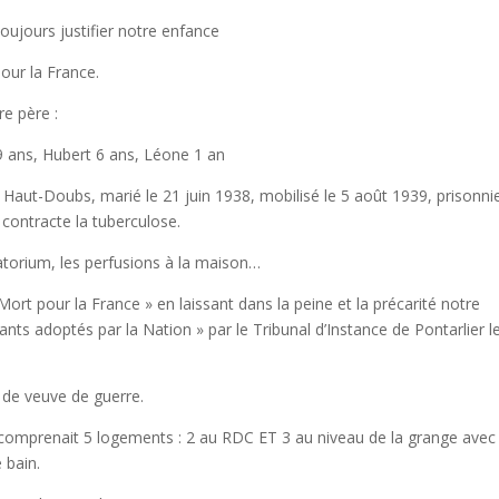
toujours justifier notre enfance
our la France.
re père :
9 ans, Hubert 6 ans, Léone 1 an
Haut-Doubs, marié le 21 juin 1938, mobilisé le 5 août 1939, prisonni
 contracte la tuberculose.
natorium, les perfusions à la maison…
 Mort pour la France » en laissant dans la peine et la précarité notre
nts adoptés par la Nation » par le Tribunal d’Instance de Pontarlier l
 de veuve de guerre.
comprenait 5 logements : 2 au RDC ET 3 au niveau de la grange avec
 bain.