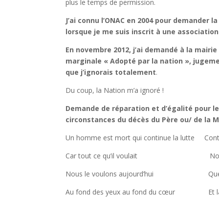
plus le temps de permission.
J’ai connu l’ONAC en 2004 pour demander la 
lorsque je me suis inscrit à une association
En novembre 2012, j’ai demandé à la mairie
marginale « Adopté par la nation », jugemen
que j’ignorais totalement
.
Du coup, la Nation m’a ignoré !
Demande de réparation et d’égalité pour les
circonstances du décès du Père ou/ de la M
Un homme est mort qui continue la lutte Contre
Car tout ce qu’il voulait Nous le 
Nous le voulons aujourd’hui Que le bo
Au fond des yeux au fond du cœur Et la jus