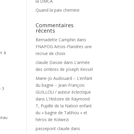
la DMCA.
Quand la paix chemine
Commentaires
récents
Bernadette Camphin
dans
FNAPOG Artois-Flandres une
er à
recrue de choix
claude Dassie
dans
L’armée
des ombres de joseph Kessel
Marie-Jo Audouard – L’enfant
du bagne – Jean-François
e 3
GUILLOU / auteur éclectique
dans
L’Histoire de Raymond
T, Pupille de la Nation enfant
du « bagne de Tatihou » et
 eau
héros de Kolwezi
passepont claude
dans