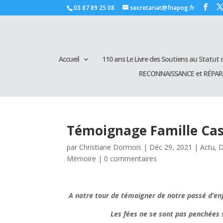
03 87 89 25 08
secretariat@fnapog.fr
Accueil
110 ans Le Livre des Soutiens au Statut d
RECONNAISSANCE et RÉPA
Témoignage Famille Ca
par
Christiane Dormois
|
Déc 29, 2021
|
Actu
,
D
Mémoire
|
0 commentaires
A notre tour de témoigner de notre passé d’enf
Les fées ne se sont pas penchées su