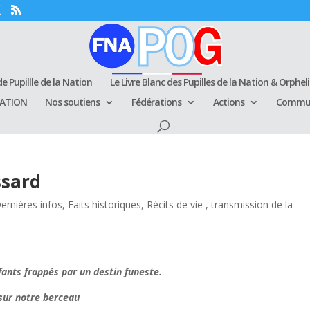
e Pupillle de la Nation
Le Livre Blanc des Pupilles de la Nation & Orphel
RATION
Nos soutiens
Fédérations
Actions
Commun
ssard
ernières infos
,
Faits historiques
,
Récits de vie , transmission de la
ants frappés par un destin funeste.
r notre berceau