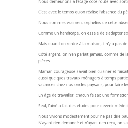
Nous demeurions à l’étage coté route avec sorti
C’est avec le temps qu’on réalise l’absence du pè
Nous sommes vraiment orphelins de cette absen
Comme un handicapé, on essaie de s’adapter soc
Mais quand on rentre à la maison, il n’y a pas d
Côté argent, on n’en parlait jamais, comme de 
pièces…
Maman courageuse savait bien cuisiner et faisait 
aussi quelques travaux ménagers à temps partiel,
vacances chez nos oncles paysans, pour faire l
En âge de travailler, chacun faisait une formatio
Seul, l’aîné a fait des études pour devenir médec
Nous vivions modestement pour ne pas dire pauv
N’ayant rien demandé et n’ayant rien reçu, on sa