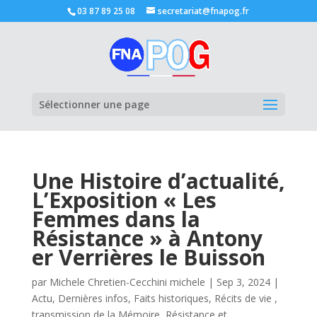
03 87 89 25 08
secretariat@fnapog.fr
Ouvrir la
Sélectionner une page
Une Histoire d’actualité,
L’Exposition « Les
Femmes dans la
Résistance » à Antony
er Verrières le Buisson
par
Michele Chretien-Cecchini michele
|
Sep 3, 2024
|
Actu
,
Dernières infos
,
Faits historiques
,
Récits de vie ,
transmission de la Mémoire
,
Résistance et