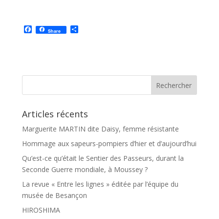
F
P
Share
a
a
c
r
e
t
b
a
o
g
o
e
k
r
Articles récents
Marguerite MARTIN dite Daisy, femme résistante
Hommage aux sapeurs-pompiers d’hier et d’aujourd’hui
Qu’est-ce qu’était le Sentier des Passeurs, durant la
Seconde Guerre mondiale, à Moussey ?
La revue « Entre les lignes » éditée par l’équipe du
musée de Besançon
HIROSHIMA