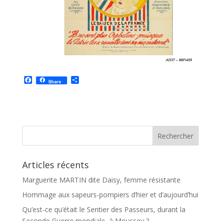
F
P
Share
a
a
c
r
e
t
b
a
o
g
o
e
k
r
Articles récents
Marguerite MARTIN dite Daisy, femme résistante
Hommage aux sapeurs-pompiers d’hier et d’aujourd’hui
Qu’est-ce qu’était le Sentier des Passeurs, durant la
Seconde Guerre mondiale, à Moussey ?