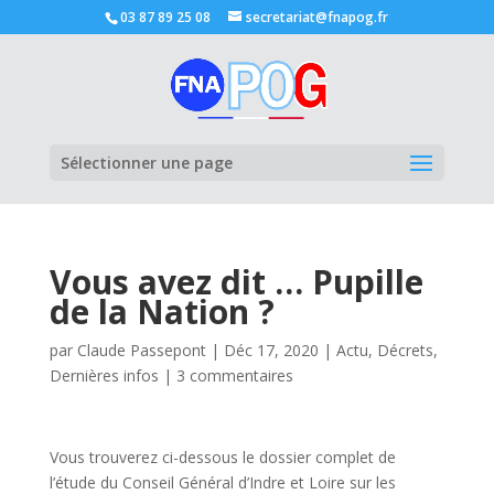
03 87 89 25 08
secretariat@fnapog.fr
Ouvrir la
Sélectionner une page
Vous avez dit … Pupille
de la Nation ?
par
Claude Passepont
|
Déc 17, 2020
|
Actu
,
Décrets
,
Dernières infos
|
3 commentaires
Vous trouverez ci-dessous le dossier complet de
l’étude du Conseil Général d’Indre et Loire sur les