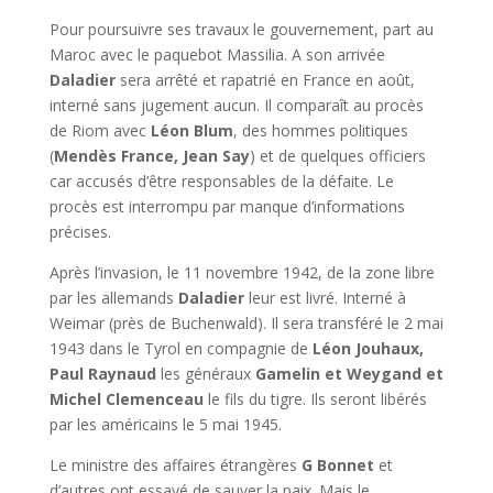
Pour poursuivre ses travaux le gouvernement, part au
Maroc avec le paquebot Massilia. A son arrivée
Daladier
sera arrêté et rapatrié en France en août,
interné sans jugement aucun. Il comparaît au procès
de Riom avec
Léon Blum
, des hommes politiques
(
Mendès France, Jean Say
) et de quelques officiers
car accusés d’être responsables de la défaite. Le
procès est interrompu par manque d’informations
précises.
Après l’invasion, le 11 novembre 1942, de la zone libre
par les allemands
Daladier
leur est livré. Interné à
Weimar (près de Buchenwald). Il sera transféré le 2 mai
1943 dans le Tyrol en compagnie de
Léon
Jouhaux,
Paul Raynaud
les généraux
Gamelin et Weygand et
Michel Clemenceau
le fils du tigre. Ils seront libérés
par les américains le 5 mai 1945.
Le ministre des affaires étrangères
G Bonnet
et
d’autres ont essayé de sauver la paix. Mais le