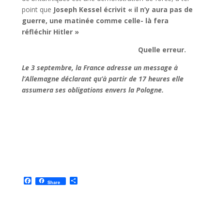
point que
Joseph Kessel écrivit « il n’y aura pas de
guerre, une matinée comme celle- là fera
réfléchir Hitler »
Quelle erreur.
Le 3 septembre, la France adresse un message à
l’Allemagne déclarant qu’à partir de 17 heures elle
assumera ses obligations envers la Pologne.
F
P
Share
a
a
c
r
e
t
b
a