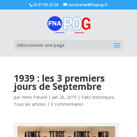
03 87 89 25 08
secretariat@fnapog.fr
Ouvrir la
Sélectionner une page
1939 : les 3 premiers
jours de Septembre
par
Henri Paturel
|
Jan 26, 2019
|
Faits historiques
,
Tous les articles
|
0 commentaires