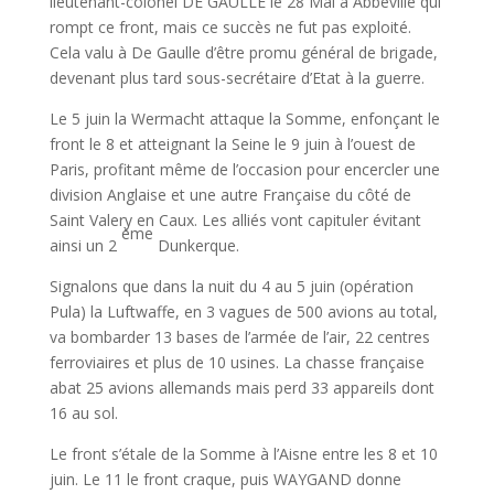
lieutenant-colonel DE GAULLE le 28 Mai à Abbeville qui
rompt ce front, mais ce succès ne fut pas exploité.
Cela valu à De Gaulle d’être promu général de brigade,
devenant plus tard sous-secrétaire d’Etat à la guerre.
Le 5 juin la Wermacht attaque la Somme, enfonçant le
front le 8 et atteignant la Seine le 9 juin à l’ouest de
Paris, profitant même de l’occasion pour encercler une
division Anglaise et une autre Française du côté de
Saint Valery en Caux. Les alliés vont capituler évitant
ème
ainsi un 2
Dunkerque.
Signalons que dans la nuit du 4 au 5 juin (opération
Pula) la Luftwaffe, en 3 vagues de 500 avions au total,
va bombarder 13 bases de l’armée de l’air, 22 centres
ferroviaires et plus de 10 usines. La chasse française
abat 25 avions allemands mais perd 33 appareils dont
16 au sol.
Le front s’étale de la Somme à l’Aisne entre les 8 et 10
juin. Le 11 le front craque, puis WAYGAND donne