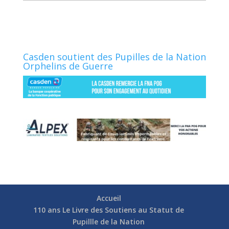
Casden soutient des Pupilles de la Nation
Orphelins de Guerre
Accueil
110 ans Le Livre des Soutiens au Statut de
Pupillle de la Nation