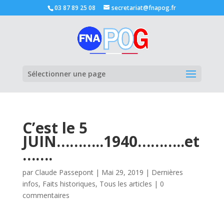
03 87 89 25 08
secretariat@fnapog.fr
Ouvrir la
Sélectionner une page
C’est le 5
JUIN………..1940………..et
…….
par
Claude Passepont
|
Mai 29, 2019
|
Dernières
infos
,
Faits historiques
,
Tous les articles
|
0
commentaires