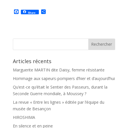
F
P
Share
a
a
c
r
e
t
b
a
o
g
o
e
k
r
Articles récents
Marguerite MARTIN dite Daisy, femme résistante
Hommage aux sapeurs-pompiers d’hier et d’aujourd’hui
Qu’est-ce qu’était le Sentier des Passeurs, durant la
Seconde Guerre mondiale, à Moussey ?
La revue « Entre les lignes » éditée par l’équipe du
musée de Besançon
HIROSHIMA
En silence et en peine