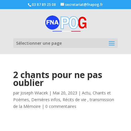
03 87 89 25 08
secretariat@fnapog.fr
Ouvrir la
Sélectionner une page
2 chants pour ne pas
oublier
par
Joseph Wiacek
|
Mai 20, 2023
|
Actu
,
Chants et
Poèmes
,
Dernières infos
,
Récits de vie , transmission
de la Mémoire
|
0 commentaires