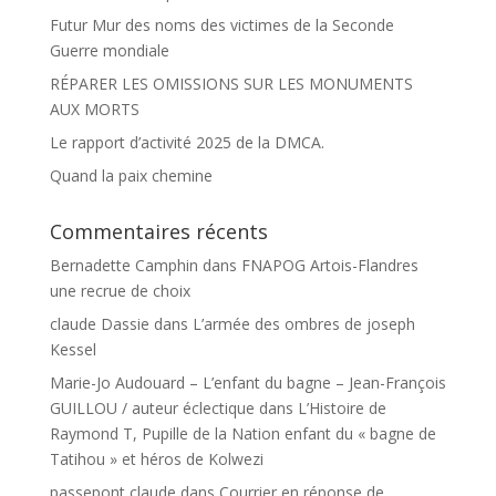
Futur Mur des noms des victimes de la Seconde
Guerre mondiale
RÉPARER LES OMISSIONS SUR LES MONUMENTS
AUX MORTS
Le rapport d’activité 2025 de la DMCA.
Quand la paix chemine
Commentaires récents
Bernadette Camphin
dans
FNAPOG Artois-Flandres
une recrue de choix
claude Dassie
dans
L’armée des ombres de joseph
Kessel
Marie-Jo Audouard – L’enfant du bagne – Jean-François
GUILLOU / auteur éclectique
dans
L’Histoire de
Raymond T, Pupille de la Nation enfant du « bagne de
Tatihou » et héros de Kolwezi
passepont claude
dans
Courrier en réponse de