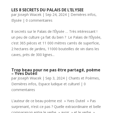
LES 8 SECRETS DU PALAIS DE L’ELYSEE
par
Joseph Wiacek
|
Sep 24, 2024
|
Dernières infos
,
Elysée
|
0 commentaires
8 secrets sur le Palais de l’Élysée … Très intéressant !
un peu de culture ça fait du bien ? Le Palais de l’Élysée,
c’est 365 pièces et 11 000 mètres carrés de superficie,
2 hectares de jardins, 11000 bouteilles de vin dans les
caves, près de 300 lignes...
Trop beau pour ne pas être partagé, poème
– Yves Duteil
par
Joseph Wiacek
|
Sep 3, 2024
|
Chants et Poèmes
,
Dernières infos
,
Espace ludique et culturel
|
0
commentaires
L’auteur de ce beau poème est » Yves Duteil » Pas
surprenant, n’est-ce pas ? Quelle extraordinaire et belle
comparaison entre le verbe » avoir » et le verbe »