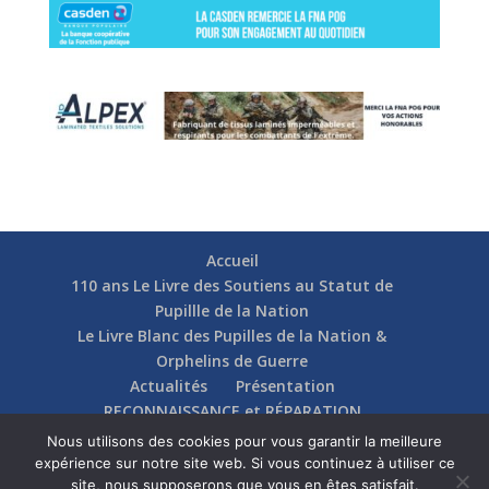
Accueil
110 ans Le Livre des Soutiens au Statut de
Pupillle de la Nation
Le Livre Blanc des Pupilles de la Nation &
Orphelins de Guerre
Actualités
Présentation
RECONNAISSANCE et RÉPARATION
Nos soutiens
Fédérations
Actions
Nous utilisons des cookies pour vous garantir la meilleure
Communication
Contact
expérience sur notre site web. Si vous continuez à utiliser ce
site, nous supposerons que vous en êtes satisfait.