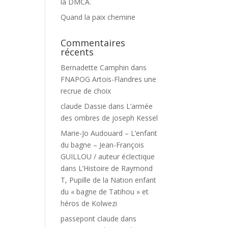
la DMCA.
Quand la paix chemine
Commentaires
récents
Bernadette Camphin
dans
FNAPOG Artois-Flandres une
recrue de choix
claude Dassie
dans
L’armée
des ombres de joseph Kessel
Marie-Jo Audouard – L’enfant
du bagne – Jean-François
GUILLOU / auteur éclectique
dans
L’Histoire de Raymond
T, Pupille de la Nation enfant
du « bagne de Tatihou » et
héros de Kolwezi
passepont claude
dans