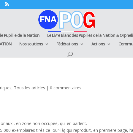
e Pupillle de la Nation
Le Livre Blanc des Pupilles de la Nation & Orphel
RATION
Nos soutiens
Fédérations
Actions
Commun
oriques
,
Tous les articles
|
0 commentaires
ionaux , en zone non occupée, qui en parlent.
5 000 exemplaires tirés ce jour-là) qui reproduit, en première page, l’