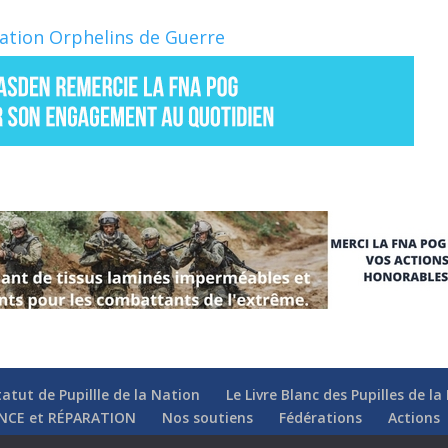
Nation Orphelins de Guerre
tatut de Pupillle de la Nation
Le Livre Blanc des Pupilles de l
NCE et RÉPARATION
Nos soutiens
Fédérations
Actions