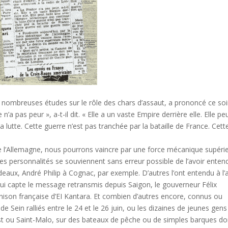
e nombreuses études sur le rôle des chars d’assaut, a prononcé ce soi
’a pas peur », a-t-il dit. « Elle a un vaste Empire derrière elle. Elle pe
la lutte. Cette guerre n’est pas tranchée par la bataille de France. Cett
e l’Allemagne, nous pourrons vaincre par une force mécanique supérie
alités se souviennent sans erreur possible de l’avoir enten
eaux, André Philip à Cognac, par exemple. D’autres l’ont entendu à l’
qui capte le message retransmis depuis Saigon, le gouverneur Félix
nison française d’EI Kantara. Et combien d’autres encore, connus ou
e de Sein ralliés entre le 24 et le 26 juin, ou les dizaines de jeunes gens
est ou Saint-Malo, sur des bateaux de pêche ou de simples barques do