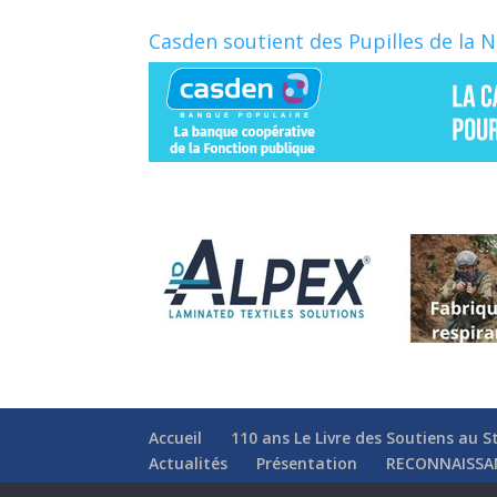
Casden soutient des Pupilles de la 
Accueil
110 ans Le Livre des Soutiens au S
Actualités
Présentation
RECONNAISSA