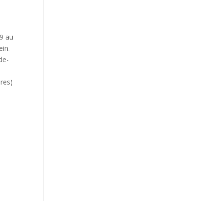
19 au
ein.
de-
res)