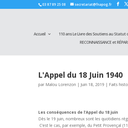
03 87 89 25 08
secretariat@fnapog.fr
Accueil
110 ans Le Livre des Soutiens au Statut d
RECONNAISSANCE et RÉPA
L'Appel du 18 Juin 1940
par
Malou Lorenzon
|
Juin 18, 2019
|
Faits hist
Les conséquences de l’Appel du 18 juin
Dès le 19 juin, nombreux sont les quotidiens rég
C’est le cas, par exemple, du Petit Provençal (11