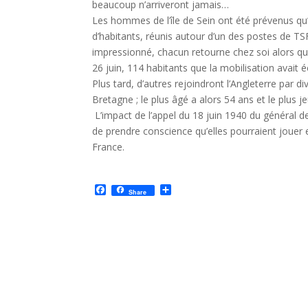
beaucoup n’arriveront jamais…
Les hommes de l’île de Sein ont été prévenus qu’
d’habitants, réunis autour d’un des postes de TS
impressionné, chacun retourne chez soi alors qu
26 juin, 114 habitants que la mobilisation avait 
Plus tard, d’autres rejoindront l’Angleterre par d
Bretagne ; le plus âgé a alors 54 ans et le plus j
L’impact de l’appel du 18 juin 1940 du général 
de prendre conscience qu’elles pourraient jouer en
France.
F
P
Share
a
a
c
r
e
t
b
a
o
g
o
e
k
r