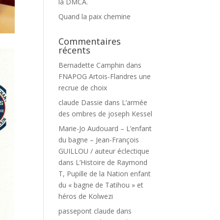
la DMCA.
Quand la paix chemine
Commentaires
récents
Bernadette Camphin
dans
FNAPOG Artois-Flandres une
recrue de choix
claude Dassie
dans
L’armée
des ombres de joseph Kessel
Marie-Jo Audouard – L’enfant
du bagne – Jean-François
GUILLOU / auteur éclectique
dans
L’Histoire de Raymond
T, Pupille de la Nation enfant
du « bagne de Tatihou » et
héros de Kolwezi
passepont claude
dans