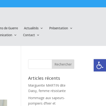
ins de Guerre
Actualités
Présentation
ication
Contact
Ouvrir la
Articles récents
Marguerite MARTIN dite
Daisy, femme résistante
Hommage aux sapeurs-
pompiers d’hier et