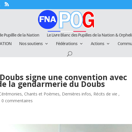
e Pupillle de la Nation
Le Livre Blanc des Pupilles de la Nation & Orphel
RATION
Nos soutiens
Fédérations
Actions
Commun
 Doubs signe une convention avec
 de la gendarmerie du Doubs
Cérémonies
,
Chants et Poèmes
,
Dernières infos
,
Récits de vie ,
|
0 commentaires