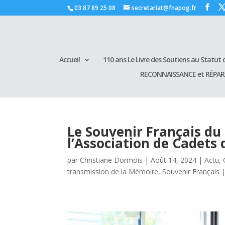
03 87 89 25 08
secretariat@fnapog.fr
Accueil
110 ans Le Livre des Soutiens au Statut d
RECONNAISSANCE et RÉPA
Le Souvenir Français du
l’Association de Cadets
par
Christiane Dormois
|
Août 14, 2024
|
Actu
,
transmission de la Mémoire
,
Souvenir Français