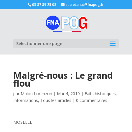
03 87 89 25 08
secretariat@fnapog.fr
Ouvrir la
Sélectionner une page
Malgré-nous : Le grand
flou
par
Malou Lorenzon
|
Mar 4, 2019
|
Faits historiques
,
Informations
,
Tous les articles
|
0 commentaires
MOSELLE