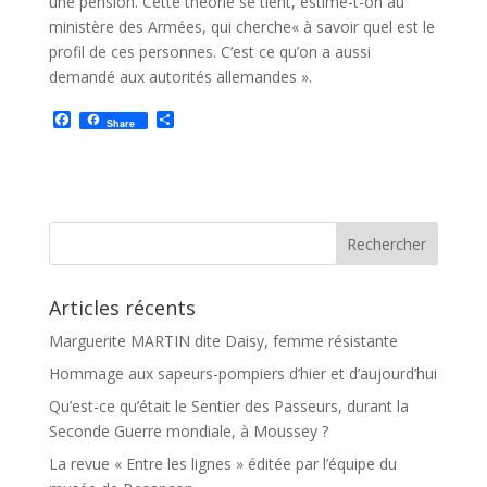
une pension. Cette théorie se tient, estime-t-on au
ministère des Armées, qui cherche« à savoir quel est le
profil de ces personnes. C’est ce qu’on a aussi
demandé aux autorités allemandes ».
F
P
Share
a
a
c
r
e
t
b
a
o
g
o
e
k
r
Articles récents
Marguerite MARTIN dite Daisy, femme résistante
Hommage aux sapeurs-pompiers d’hier et d’aujourd’hui
Qu’est-ce qu’était le Sentier des Passeurs, durant la
Seconde Guerre mondiale, à Moussey ?
La revue « Entre les lignes » éditée par l’équipe du