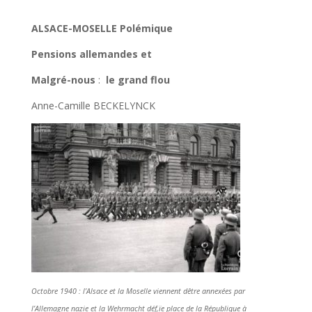
ALSACE-MOSELLE Polémique
Pensions
allemandes
et
Malgré-nous
:
le grand flou
Anne-Camille BECKELYNCK
Octobre 1940 : l’Alsace et la Moselle viennent dêtre annexées par
l’Allemagne nazie et la Wehrmacht déf,ïe place de la République
à