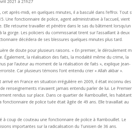
avril 2021 à 21h27
e, cet après-midi, en quelques minutes, il a basculé dans l’effroi. Tout s
 Une fonctionnaire de police, agent administrative à l’accueil, vient
. Elle retourne travailler et pénètre dans le sas du bâtiment lorsqu’un
 la gorge. Les policiers du commissariat tirent sur l’assaillant à deux
fonctionnaire décédera de ses blessures quelques minutes plus tard.
 guère de doute pour plusieurs raisons. « En premier, le déroulement
 Également, la réalisation des faits, la modalité même du crime, la
us par l’auteur au moment de la réalisation de faits », explique Jean-
rroriste. Car plusieurs témoins l’ont entendu crier « Allah akbar ».
rrivé en France en situation irrégulière en 2009, il était inconnu des
ces de renseignements n’avaient jamais entendu parler de lui. Le Premier
pidement rendus sur place. Dans ce quartier de Rambouillet, les habitan
a fonctionnaire de police tuée était âgée de 49 ans. Elle travaillait au
a tué à coup de couteau une fonctionnaire de police à Rambouillet. Le
isions importantes sur la radicalisation du Tunisien de 36 ans.