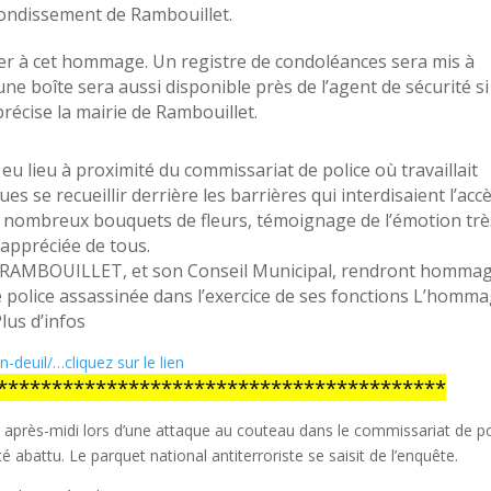
rondissement de Rambouillet.
cier à cet hommage. Un registre de condoléances sera mis à
 une boîte sera aussi disponible près de l’agent de sécurité si
récise la mairie de Rambouillet.
u lieu à proximité du commissariat de police où travaillait
 se recueillir derrière les barrières qui interdisaient l’acc
e nombreux bouquets de fleurs, témoignage de l’émotion trè
 appréciée de tous.
RAMBOUILLET, et son Conseil Municipal, rendront homma
de police assassinée dans l’exercice de ses fonctions L’homm
Plus d’infos
n-deuil/
…cliquez sur le lien
*****************************************
t après-midi lors d’une attaque au couteau dans le commissariat de po
té abattu. Le parquet national antiterroriste se saisit de l’enquête.