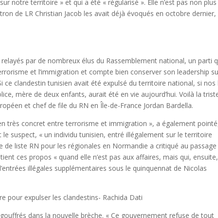
 notre territoire » et qui a été « régularisé ». Elle n’est pas non plus
patron de LR Christian Jacob les avait déjà évoqués en octobre dernier,
té relayés par de nombreux élus du Rassemblement national, un parti q
terrorisme et l’immigration et compte bien conserver son leadership su
i ce clandestin tunisien avait été expulsé du territoire national, si nos 
ice, mère de deux enfants, aurait été en vie aujourd’hui. Voilà la trist
 européen et chef de file du RN en Île-de-France Jordan Bardella.
lien très concret entre terrorisme et immigration », a également pointé
e suspect, « un individu tunisien, entré illégalement sur le territoire
ête de liste RN pour les régionales en Normandie a critiqué au passage
 tient ces propos « quand elle n’est pas aux affaires, mais qui, ensuite
d’entrées illégales supplémentaires sous le quinquennat de Nicolas
 pour expulser les clandestins- Rachida Dati
gouffrés dans la nouvelle brèche. « Ce gouvernement refuse de tout