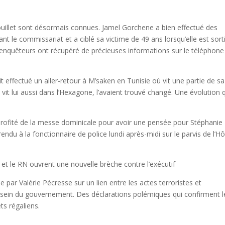
uillet sont désormais connues. Jamel Gorchene a bien effectué des
vant le commissariat et a ciblé sa victime de 49 ans lorsqu’elle est sort
 enquêteurs ont récupéré de précieuses informations sur le téléphone
t effectué un aller-retour à M’saken en Tunisie où vit une partie de sa
i vit lui aussi dans l’Hexagone, l’avaient trouvé changé. Une évolution 
 profité de la messe dominicale pour avoir une pensée pour Stéphanie
du à la fonctionnaire de police lundi après-midi sur le parvis de l’Hô
 et le RN ouvrent une nouvelle brèche contre l’exécutif
 Valérie Pécresse sur un lien entre les actes terroristes et
 sein du gouvernement. Des déclarations polémiques qui confirment l
ets régaliens.