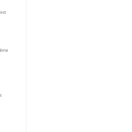
’est
 même
ts