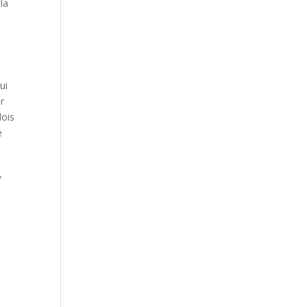
 la
ui
r
lois
e
,
,