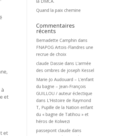
la DMCA.
Quand la paix chemine
sé
Commentaires
récents
Bernadette Camphin
dans
FNAPOG Artois-Flandres une
recrue de choix
claude Dassie
dans
L’armée
des ombres de joseph Kessel
nne,
Marie-Jo Audouard – L’enfant
du bagne – Jean-François
 à
GUILLOU / auteur éclectique
e et
dans
L’Histoire de Raymond
T, Pupille de la Nation enfant
du « bagne de Tatihou » et
héros de Kolwezi
passepont claude
dans
t et