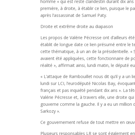
homme « qui est resté clandestin durant dix ans sur
première, à droite, à établir ce lien, puisque le 
après l’assassinat de Samuel Paty.
Droite et extrême droite au diapason
Les propos de Valérie Pécresse ont d’ailleurs é
établit de longue date ce lien présumé entre le 
cette thématique, à un an de la présidentielle. « S
avaient été appliquées, cette fonctionnaire de pol
réalité », affirmait ainsi, lundi matin, le député
« L’attaque de Rambouillet nous dit qu’il y a un 
lundi sur LCI, l’eurodéputé Nicolas Bay, évoquant l
français et pas inquiété pendant dix ans ». La t
Valérie Pécresse et, à travers elle, une droite qui
gouverne comme la gauche. Il y a eu un million 
Sarkozy ».
Ce gouvernement refuse de tout mettre en œuvre
Plusieurs responsables LR se sont également en