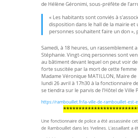
de Hélène Géronimi, sous-préfète de l’ar
« Les habitants sont conviés à s’asso
disposition dans le hall de la mairie et
personnes souhaitent faire un don », p
Samedi, à 18 heures, un rassemblement a e
Stéphanie. Vingt-cinq personnes sont venues
au bâtiment devant lequel on peut voir d
forte suscitée par la mort de cette femme
Madame Véronique MATILLON, Maire de 
lundi 26 avril à 17h30 à la fonctionnaire 
se tiendra sur le parvis de l’Hôtel de Ville 
https://
rambouillet.fr/la-ville-de-ra
mbouillet-est-e
************************
Une fonctionnaire de police a été assassinée ce
de Rambouillet dans les Yvelines. L’assaillant a é