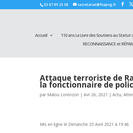
03 87 89 25 08
secretariat@fnapog.fr
Accueil
110 ans Le Livre des Soutiens au Statut d
RECONNAISSANCE et RÉPA
Attaque terroriste de R
la fonctionnaire de poli
par
Malou Lorenzon
|
Avr 26, 2021
|
Actu
,
Atte
Mis en ligne le Dimanche 25 Avril 2021 à 19:46