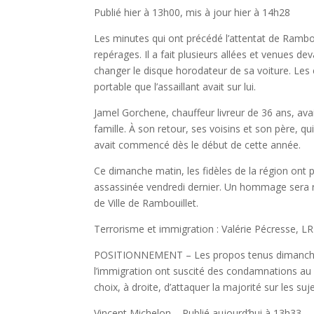
Publié hier à 13h00, mis à jour hier à 14h28
Les minutes qui ont précédé l’attentat de Rambo
repérages. Il a fait plusieurs allées et venues de
changer le disque horodateur de sa voiture. Les
portable que l’assaillant avait sur lui.
Jamel Gorchene, chauffeur livreur de 36 ans, avai
famille. À son retour, ses voisins et son père, qu
avait commencé dès le début de cette année.
Ce dimanche matin, les fidèles de la région ont
assassinée vendredi dernier. Un hommage sera ren
de Ville de Rambouillet.
Terrorisme et immigration : Valérie Pécresse, LR
POSITIONNEMENT – Les propos tenus dimanche par
l’immigration ont suscité des condamnations au
choix, à droite, d’attaquer la majorité sur les suj
Vincent Michelon – Publié aujourd’hui à 13h33