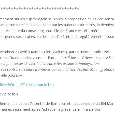
********************************
rnement sur les sujets régaliens. Après la proposition de Xavier Bertr
r une peine de 50 ans de prison pour les auteurs d’attentats, la dernièr
a présidente du conseil régional d’Île-de-France est elle-même
s thèmes sécuritaires, sur lesquels l’exécutif est régulièrement accus
vendredi 23 avril à Rambouillet (Yvelines), par un individu radicalisé
 lors du Grand rendez-vous sur Europe,
Les Échos
et CNews,
« que si l’o
e, il faut cesser de nier le lien entre terrorisme et immigration
e le contrôle de leurs frontières par la maîtrise des flux d’immigration 
t-elle poursuivi.
BOUILLET cliquez sur le lien
 de ce lien.
 thématique depuis l’attentat de Rambouillet. La présidente du RN Mar
s heures seulement après l’attaque, la présence en France d’un