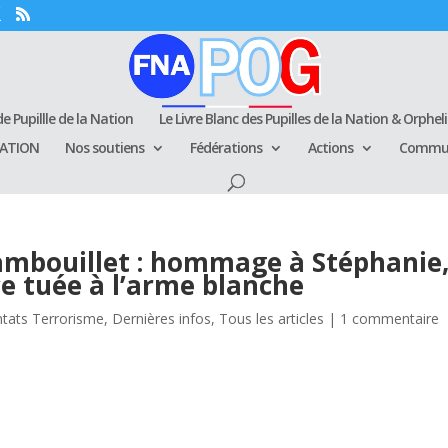
e Pupillle de la Nation
Le Livre Blanc des Pupilles de la Nation & Orphel
RATION
Nos soutiens
Fédérations
Actions
Commun
ambouillet : hommage à Stéphanie
ce tuée à l’arme blanche
ntats Terrorisme
,
Dernières infos
,
Tous les articles
|
1 commentaire