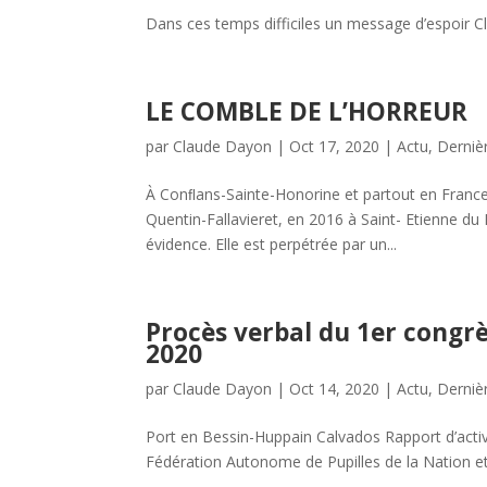
Dans ces temps difficiles un message d’espoir Cli
LE COMBLE DE L’HORREUR
par
Claude Dayon
|
Oct 17, 2020
|
Actu
,
Derniè
À Conﬂans-Sainte-Honorine et partout en Franc
Quentin-Fallavieret, en 2016 à Saint- Etienne du 
évidence. Elle est perpétrée par un...
Procès verbal du 1er cong
2020
par
Claude Dayon
|
Oct 14, 2020
|
Actu
,
Derniè
Port en Bessin-Huppain Calvados Rapport d’acti
Fédération Autonome de Pupilles de la Nation et 