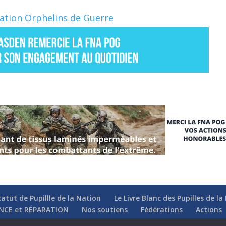
Nation Orphelins de Guerre
tatut de Pupillle de la Nation
Le Livre Blanc des Pupilles de l
NCE et RÉPARATION
Nos soutiens
Fédérations
Actions