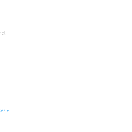
iel,
.
tes »