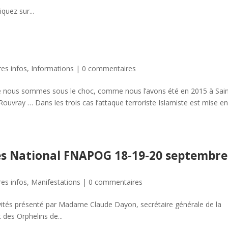
quez sur...
res infos
,
Informations
|
0 commentaires
e nous sommes sous le choc, comme nous l’avons été en 2015 à Sain
Rouvray … Dans les trois cas l’attaque terroriste Islamiste est mise e
rès National FNAPOG 18-19-20 septembre
res infos
,
Manifestations
|
0 commentaires
vités présenté par Madame Claude Dayon, secrétaire générale de la
des Orphelins de...