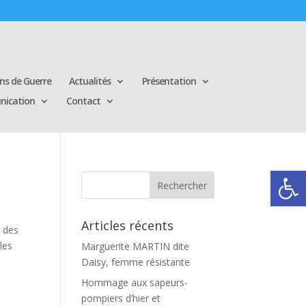
ins de Guerre
Actualités
Présentation
ication
Contact
Ouvrir la
Articles récents
e des
les
Marguerite MARTIN dite
Daisy, femme résistante
Hommage aux sapeurs-
pompiers d’hier et