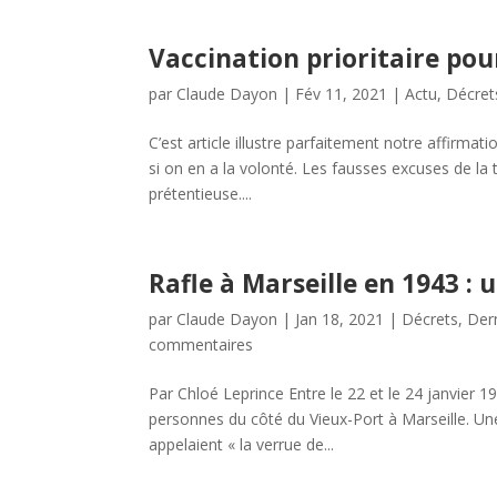
Vaccination prioritaire po
par
Claude Dayon
|
Fév 11, 2021
|
Actu
,
Décret
C’est article illustre parfaitement notre affirma
si on en a la volonté. Les fausses excuses de la
prétentieuse....
Rafle à Marseille en 1943 : u
par
Claude Dayon
|
Jan 18, 2021
|
Décrets
,
Dern
commentaires
Par Chloé Leprince Entre le 22 et le 24 janvier 19
personnes du côté du Vieux-Port à Marseille. Une
appelaient « la verrue de...