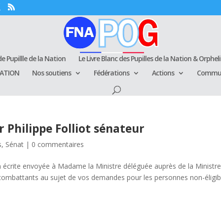
e Pupillle de la Nation
Le Livre Blanc des Pupilles de la Nation & Orphel
RATION
Nos soutiens
Fédérations
Actions
Commun
 Philippe Folliot sénateur
s
,
Sénat
|
0 commentaires
n écrite envoyée à Madame la Ministre déléguée auprès de la Ministr
combattants au sujet de vos demandes pour les personnes non-éligib