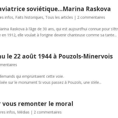
l’aviatrice soviétique…Marina Raskova
es infos
,
Faits historiques
,
Tous les articles
|
2 commentaires
Marina Raskova à l’âge de 30 ans, qui est aujourd’hui connue pour s’êt
 en 1912, elle voulait à l’origine devenir chanteuse comme sa tante...
u le 22 août 1944 à Pouzols-Minervois
mentaires
iné par des Allemands qui empruntaient cette vo
onument Si vous passez à Pouzols, une stèle...
 vous remonter le moral
res infos
,
Médias
|
2 commentaires