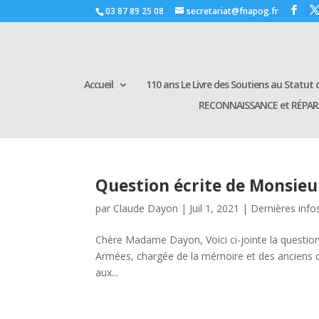
03 87 89 25 08
secretariat@fnapog.fr
Accueil
110 ans Le Livre des Soutiens au Statut d
RECONNAISSANCE et RÉPA
Question écrite de Monsieur
par
Claude Dayon
|
Juil 1, 2021
|
Dernières info
Chère Madame Dayon, Voici ci-jointe la questio
Armées, chargée de la mémoire et des anciens 
aux...