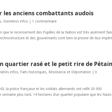
ur les anciens combattants audois
s
,
Dernières infos
|
1 commentaire
tion que le recensement des Pupilles de la Nation est très aisément fai
 technostructure et des gouvernants sont bien la preuve de leur impéri
n quartier rasé et le petit rire de Pétai
ières infos
,
Faits historiques
,
Résistance et Déportation
|
0
43, la police française et les soldats allemands ont raflé 20 000
 semaine plus tard, 14 hectares d’un quartier populaire que les Nazis