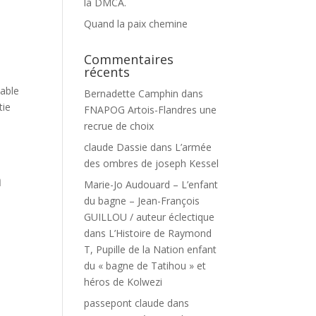
la DMCA.
Quand la paix chemine
Commentaires
récents
sable
Bernadette Camphin
dans
tie
FNAPOG Artois-Flandres une
recrue de choix
claude Dassie
dans
L’armée
des ombres de joseph Kessel
n
Marie-Jo Audouard – L’enfant
du bagne – Jean-François
GUILLOU / auteur éclectique
dans
L’Histoire de Raymond
T, Pupille de la Nation enfant
du « bagne de Tatihou » et
héros de Kolwezi
passepont claude
dans