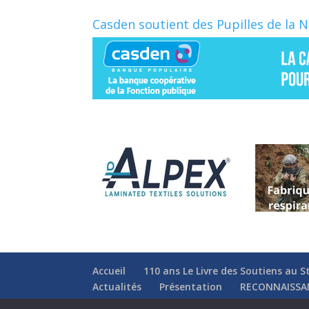
Casden soutient des Pupilles de la 
Accueil
110 ans Le Livre des Soutiens au S
Actualités
Présentation
RECONNAISSA