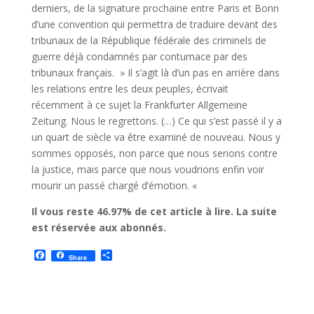
derniers, de la signature prochaine entre Paris et Bonn
d’une convention qui permettra de traduire devant des
tribunaux de la République fédérale des criminels de
guerre déjà condamnés par contumace par des
tribunaux français. » Il s’agit là d’un pas en arrière dans
les relations entre les deux peuples, écrivait
récemment à ce sujet la Frankfurter Allgemeine
Zeitung. Nous le regrettons. (…) Ce qui s’est passé il y a
un quart de siècle va être examiné de nouveau. Nous y
sommes opposés, non parce que nous serions contre
la justice, mais parce que nous voudrions enfin voir
mourir un passé chargé d’émotion. «
Il vous reste 46.97% de cet article à lire. La suite
est réservée aux abonnés.
F
P
Share
a
a
c
r
e
t
b
a
o
g