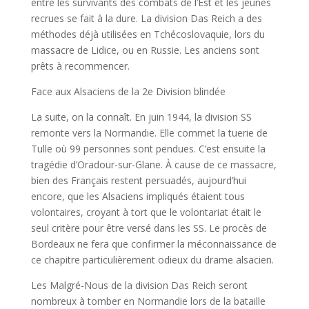
entre les survivants des combats de l’Est et les jeunes
recrues se fait à la dure. La division Das Reich a des
méthodes déjà utilisées en Tchécoslovaquie, lors du
massacre de Lidice, ou en Russie. Les anciens sont
prêts à recommencer.
Face aux Alsaciens de la 2
e
Division blindée
La suite, on la connaît. En juin 1944, la division SS
remonte vers la Normandie. Elle commet la tuerie de
Tulle où 99 personnes sont pendues. C’est ensuite la
tragédie d’Oradour-sur-Glane. À cause de ce massacre,
bien des Français restent persuadés, aujourd’hui
encore, que les Alsaciens impliqués étaient tous
volontaires, croyant à tort que le volontariat était le
seul critère pour être versé dans les SS. Le procès de
Bordeaux ne fera que confirmer la méconnaissance de
ce chapitre particulièrement odieux du drame alsacien.
Les Malgré-Nous de la division Das Reich seront
nombreux à tomber en Normandie lors de la bataille