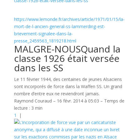
classe-1926-etait-versee-dans-les-ss
https://www.lemonde.fr/archives/article/1971/01/15/la-
mort-de-l-ancien-general-ss-lammerding-est-
brievement-signalee-dans-la-
presse_2459563_1819218.html
MALGRE-NOUS
Quand la
classe 1926 était versée
dans les SS
Le 11 février 1944, des centaines de jeunes Alsaciens
sont incorporés de force dans la Waffen SS. Un grand
nombre d’entre eux ne reviendront jamais.
Raymond Couraud
–
16 févr. 2014 à 05:03 – Temps de
lecture :
3 min
1
|