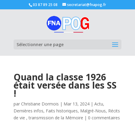
03 87 89 25 08
secretariat@fnapog.fr
Ouvrir la
Sélectionner une page
Quand la classe 1926
était versée dans les SS
!
par
Christiane Dormois
|
Mar 13, 2024
|
Actu
,
Dernières infos
,
Faits historiques
,
Malgré-Nous
,
Récits
de vie , transmission de la Mémoire
|
0 commentaires