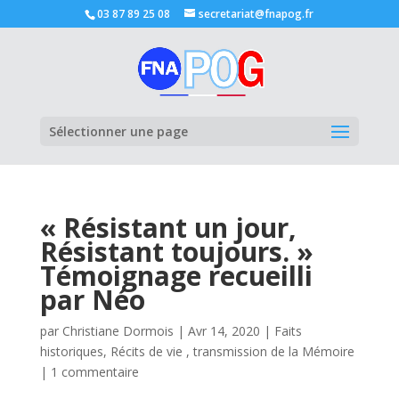
03 87 89 25 08
secretariat@fnapog.fr
Ouvrir la
Sélectionner une page
« Résistant un jour,
Résistant toujours. »
Témoignage recueilli
par Néo
par
Christiane Dormois
|
Avr 14, 2020
|
Faits
historiques
,
Récits de vie , transmission de la Mémoire
|
1 commentaire