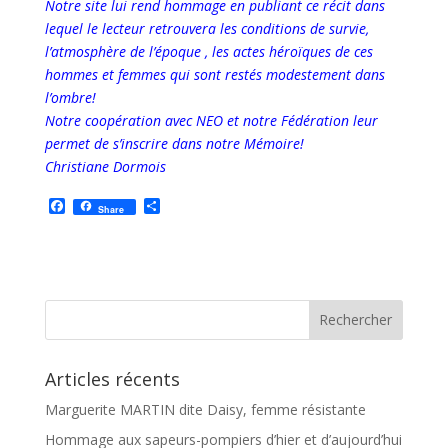
Notre site lui rend hommage en publiant ce récit dans
lequel le lecteur retrouvera les conditions de survie,
l’atmosphère de l’époque , les actes héroïques de ces
hommes et femmes qui sont restés modestement dans
l’ombre!
Notre coopération avec NEO et notre Fédération leur
permet de s’inscrire dans notre Mémoire!
Christiane Dormois
F
P
Share
a
a
c
r
e
t
b
a
o
g
o
e
k
r
Articles récents
Marguerite MARTIN dite Daisy, femme résistante
Hommage aux sapeurs-pompiers d’hier et d’aujourd’hui