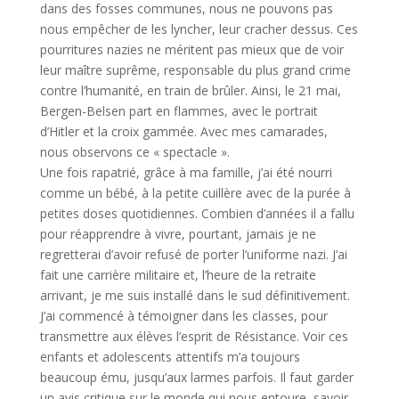
dans des fosses communes, nous ne pouvons pas
nous empêcher de les lyncher, leur cracher dessus. Ces
pourritures nazies ne méritent pas mieux que de voir
leur maître suprême, responsable du plus grand crime
contre l’humanité, en train de brûler. Ainsi, le 21 mai,
Bergen-Belsen part en flammes, avec le portrait
d’Hitler et la croix gammée. Avec mes camarades,
nous observons ce « spectacle ».
Une fois rapatrié, grâce à ma famille, j’ai été nourri
comme un bébé, à la petite cuillère avec de la purée à
petites doses quotidiennes. Combien d’années il a fallu
pour réapprendre à vivre, pourtant, jamais je ne
regretterai d’avoir refusé de porter l’uniforme nazi. J’ai
fait une carrière militaire et, l’heure de la retraite
arrivant, je me suis installé dans le sud définitivement.
J’ai commencé à témoigner dans les classes, pour
transmettre aux élèves l’esprit de Résistance. Voir ces
enfants et adolescents attentifs m’a toujours
beaucoup ému, jusqu’aux larmes parfois. Il faut garder
un avis critique sur le monde qui nous entoure, savoir