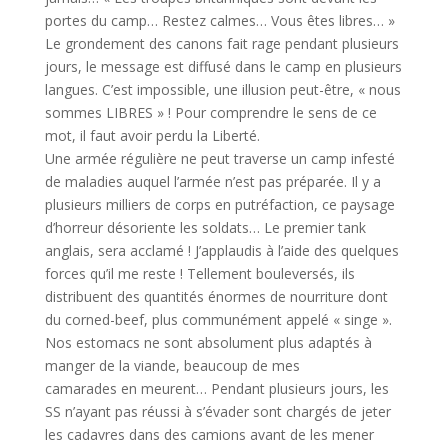
portes du camp… Restez calmes… Vous êtes libres… »
Le grondement des canons fait rage pendant plusieurs
jours, le message est diffusé dans le camp en plusieurs
langues. C’est impossible, une illusion peut-être, « nous
sommes LIBRES » ! Pour comprendre le sens de ce
mot, il faut avoir perdu la Liberté.
Une armée régulière ne peut traverse un camp infesté
de maladies auquel l’armée n’est pas préparée. Il y a
plusieurs milliers de corps en putréfaction, ce paysage
d’horreur désoriente les soldats… Le premier tank
anglais, sera acclamé ! J’applaudis à l’aide des quelques
forces qu’il me reste ! Tellement bouleversés, ils
distribuent des quantités énormes de nourriture dont
du corned-beef, plus communément appelé « singe ».
Nos estomacs ne sont absolument plus adaptés à
manger de la viande, beaucoup de mes
camarades en meurent… Pendant plusieurs jours, les
SS n’ayant pas réussi à s’évader sont chargés de jeter
les cadavres dans des camions avant de les mener