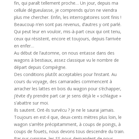
fin, qui paraît tellement proche… Un jour, depuis ma
cellule dégueulasse, je comprends qu’on ne viendra
plus me chercher. Enfin, les interrogatoires sont finis !
Beaucoup n’en sont pas revenus, d’autres y ont parlé.
Qui peut leur en vouloir, mis-à-part ceux qui ont tenu,
ceux qui résistent, encore et toujours, depuis l’arrivée
en enfer…
Au début de l’automne, on nous entasse dans des
wagons à bestiaux, assez classique vu le nombre de
départ depuis Compiègne.
Des conditions plutôt acceptables pour l’instant. Au
cours du voyage, des camarades commencent à
arracher les lattes en bois du wagon pour s’échapper,
j’évite d’y prendre part car je sens déjà le « schlague »
s’abattre sur moi.
Ils sautent. Ont-ils survécu ? Je ne le saurai jamais.
Toujours en est-il que, deux-cents mètres plus loin, le
wagon s’arrête précipitamment, à coups de poings, à
coups de fouets, nous devons tous descendre du train.
Par pur cynisme, les SS nous demandent de nous