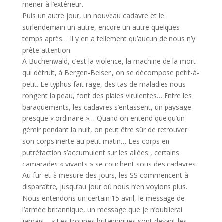
mener à l’extérieur.
Puis un autre jour, un nouveau cadavre et le
surlendemain un autre, encore un autre quelques
temps après… Il y en a tellement qu’aucun de nous n’y
prête attention.
A Buchenwald, c’est la violence, la machine de la mort
qui détruit, à Bergen-Belsen, on se décompose petit-à-
petit. Le typhus fait rage, des tas de maladies nous
rongent la peau, font des plaies virulentes… Entre les
baraquements, les cadavres s’entassent, un paysage
presque « ordinaire »… Quand on entend quelqu’un
gémir pendant la nuit, on peut être sûr de retrouver
son corps inerte au petit matin… Les corps en
putréfaction s’accumulent sur les allées , certains
camarades « vivants » se couchent sous des cadavres.
Au fur-et-à mesure des jours, les SS commencent à
disparaître, jusqu’au jour où nous n’en voyions plus.
Nous entendons un certain 15 avril, le message de
l’armée britannique, un message que je n’oublierai
jamais… « Les troupes britanniques sont devant les