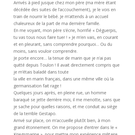
Arrivés à pied jusque chez mon père (ma mère étant
décédée des suites de l’accouchement), je le vois en
train de nourrir le bébé. Je m’attends à un accueil
chaleureux de la part de ma dernière famille.
En me voyant, mon père s’écrie, horrifié « Déguerpis,
tu vas tous nous faire tuer ! » Je m’en vais, en courant
et en pleurant, sans comprendre pourquoi… Ou du
moins, sans vouloir comprendre.
Je porte encore… la tenue de marin que je n’ai pas
quitté depuis Toulon ! Il avait directement compris que
je m’étais baladé dans toute
la ville en marin français, dans une même ville où la
germanisation fait rage !
Quelques jours après, en pleine rue, un homme
baraqué se jette derrière moi, il me menotte, sans que
je sache pour quelles raisons, et me conduit au siège
de la terrible Gestapo.
Arrivé sur place, on m’accueille plutôt bien, à mon
grand étonnement. On me propose d’entrer dans le «
Kriegsmarine », pour mettre mon expérience militaire