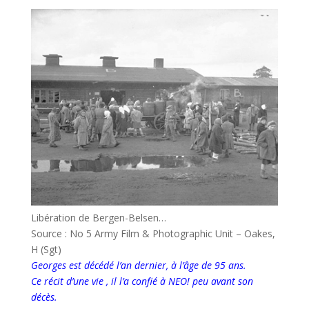
Libération de Bergen-Belsen…
Source : No 5 Army Film & Photographic Unit – Oakes,
H (Sgt)
Georges est décédé l’an dernier, à l’âge de 95 ans.
Ce récit d’une vie , il l’a confié à NEO! peu avant son
décès.